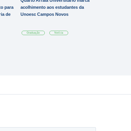
Quarto Arraiá Universitário marca
o para
acolhimento aos estudantes da
ia de
Unoesc Campos Novos
Graduação
Notícia