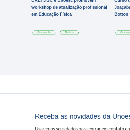
CREF3/SC e Unoesc promovem
Curso d
workshop de atualização profissional
Joaçaba
em Educação Física
Botton
Graduação
Notícia
Gradua
Receba as novidades da Unoe
Usaremos seus dados para entrar em contato c