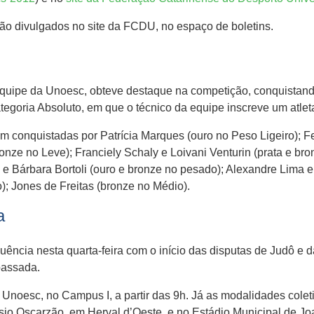
ão divulgados no site da FCDU, no espaço de boletins.
equipe da Unoesc, obteve destaque na competição, conquistan
tegoria Absoluto, em que o técnico da equipe inscreve um atlet
 conquistadas por Patrícia Marques (ouro no Peso Ligeiro); F
nze no Leve); Franciely Schaly e Loivani Venturin (prata e bro
 e Bárbara Bortoli (ouro e bronze no pesado); Alexandre Lima
); Jones de Freitas (bronze no Médio).
a
uência nesta quarta-feira com o início das disputas de Judô e
passada.
 Unoesc, no Campus I, a partir das 9h. Já as modalidades cole
sio Oscarzão, em Herval d’Oeste, e no Estádio Municipal de J