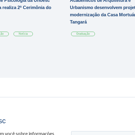
e Psicologia da Unoesc
Acadêmicos de Arquitetura e
 realiza 2ª Cerimônia do
Urbanismo desenvolvem projet
modernização da Casa Mortuár
Tangará
ção
Notícia
Graduação
sc
om você sobre informações