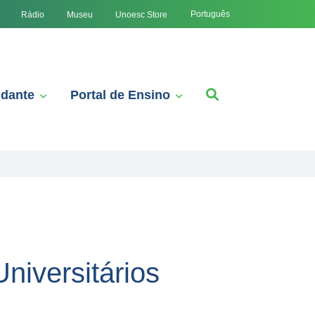
Português
Rádio
Museu
Unoesc Store
udante
Portal de Ensino
niversitários