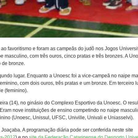
 ao favoritismo e foram as campeãs do judô nos Jogos Universi
 masculino, com três ouros, cinco pratas e três bronzes. A Un
o de bronze.
ndo lugar. Enquanto a Unoesc foi a vice-campeã no naipe masc
eminino, com dois ouros, três pratas e um bronze. Em terceiro 
e (feminino).
eira (14), no ginásio do Complexo Esportivo da Unoesc. O resul
Eram nove instituições de ensino competindo no naipe masculin
ino (Unoesc, Unissul, UFSC, Univille, Univali e Uniasselvi).
oaçaba. A programação diária pode ser conferida neste site
cs-2012
) e no
site da Federação Catarinense do Desporto Univer