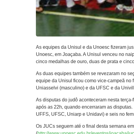
As equipes da Unisul e da Unoesc fizeram jus
Unoesc, em Joaçaba. A Unisul venceu no naipe
cinco medalhas de ouro, duas de prata e cinc
As duas equipes também se revezaram no segu
equipe da Unisul ficou como vice-campeã no f
Uniasselvi (masculino) e da UFSC e da Univill
As disputas do judô aconteceram nesta terça-f
após as 22h, quando encerraram as disputas. 
UFFS, UFSC, Uniarp e Unidavi) e seis no femin
Os JUCs seguem até o final desta semana em J
(
http://www.unoesc.edu.br/eventos/joacaba/ju