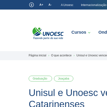
A+
A-
A Unoesc
Internacionalização
Cursos
Ond
Página inicial
O que acontece
Unisul e Unoesc vencem
Graduação
Joaçaba
Unisul e Unoesc v
Catarinenses