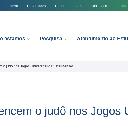
I.nova
Diplomados
Cultura
CPA
Biblioteca
Editora
e estamos
Pesquisa
Atendimento ao Est
 o judô nos Jogos Universitários Catarinenses
encem o judô nos Jogos U