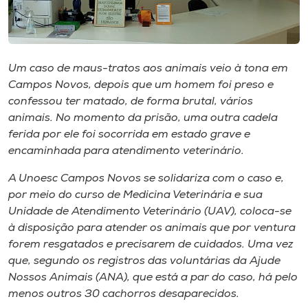
Museu
Unoesc
Store
Um caso de maus-tratos aos animais veio à tona em
Campos Novos, depois que um homem foi preso e
confessou ter matado, de forma brutal, vários
animais. No momento da prisão, uma outra cadela
Selecione
ferida por ele foi socorrida em estado grave e
o idioma
encaminhada para atendimento veterinário.
A Unoesc Campos Novos se solidariza com o caso e,
por meio do curso de Medicina Veterinária e sua
A+
Unidade de Atendimento Veterinário (UAV), coloca-se
A-
à disposição para atender os animais que por ventura
forem resgatados e precisarem de cuidados. Uma vez
que, segundo os registros das voluntárias da Ajude
Nossos Animais (ANA), que está a par do caso, há pelo
menos outros 30 cachorros desaparecidos.