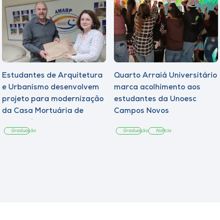
Estudantes de Arquitetura
Quarto Arraiá Universitário
e Urbanismo desenvolvem
marca acolhimento aos
projeto para modernização
estudantes da Unoesc
da Casa Mortuária de
Campos Novos
Tangará
Graduação
Graduação
Notícia