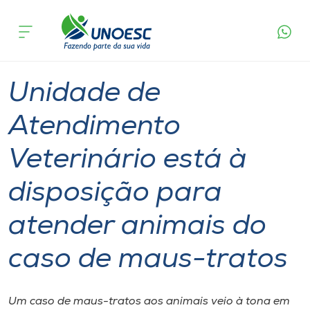
Página
O que
Unidade de Atendimento Veterinário está à
inicial
acontece
disposição para atender animais do caso de
Cursos
maus-tratos
Graduação
Geral
Campos Novos
Onde estamos
Unidade de
Pesquisa
Atendimento
Veterinário está à
Atendimento ao Estudante
disposição para
Portal de Ensino
atender animais do
A
caso de maus-tratos
Unoesc
Internacionalização
Um caso de maus-tratos aos animais veio à tona em