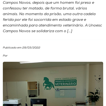
Campos Novos, depois que um homem foi preso e
confessou ter matado, de forma brutal, vários
I.nova
animais. No momento da prisão, uma outra cadela
ferida por ele foi socorrida em estado grave e
Diplomados
encaminhada para atendimento veterinário. A Unoesc
Campos Novos se solidariza com o […]
Cultura
Publicado em 29/03/2022
CPA
Por
Biblioteca
Editora
Rádio