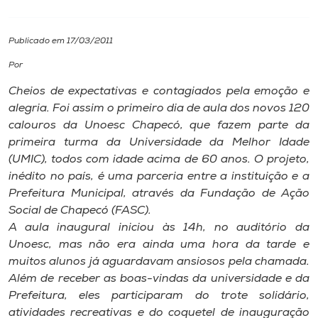
I.nova
Publicado em 17/03/2011
Por
Diplomados
Cheios de expectativas e contagiados pela emoção e
alegria. Foi assim o primeiro dia de aula dos novos 120
Cultura
calouros da Unoesc Chapecó, que fazem parte da
primeira turma da Universidade da Melhor Idade
CPA
(UMIC), todos com idade acima de 60 anos. O projeto,
inédito no país, é uma parceria entre a instituição e a
Prefeitura Municipal, através da Fundação de Ação
Biblioteca
Social de Chapecó (FASC).
A aula inaugural iniciou às 14h, no auditório da
Editora
Unoesc, mas não era ainda uma hora da tarde e
muitos alunos já aguardavam ansiosos pela chamada.
Além de receber as boas-vindas da universidade e da
Rádio
Prefeitura, eles participaram do trote solidário,
atividades recreativas e do coquetel de inauguração