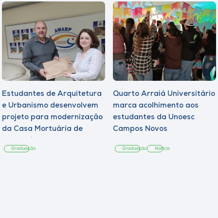
Estudantes de Arquitetura
Quarto Arraiá Universitário
e Urbanismo desenvolvem
marca acolhimento aos
projeto para modernização
estudantes da Unoesc
da Casa Mortuária de
Campos Novos
Tangará
Graduação
Graduação
Notícia