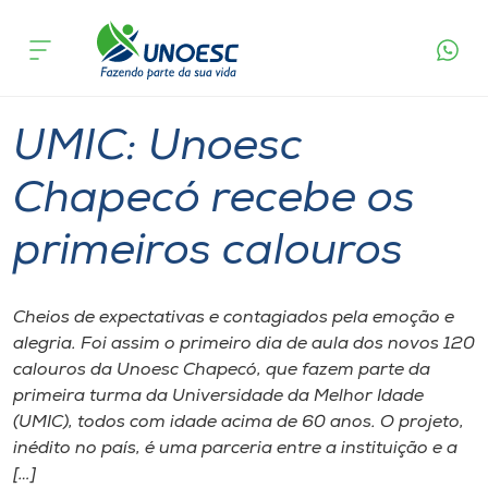
Página
O que
UMIC: Unoesc Chapecó recebe os
inicial
acontece
primeiros calouros
Cursos
Graduação
Onde estamos
UMIC: Unoesc
Pesquisa
Chapecó recebe os
primeiros calouros
Atendimento ao Estudante
Portal de Ensino
Cheios de expectativas e contagiados pela emoção e
alegria. Foi assim o primeiro dia de aula dos novos 120
calouros da Unoesc Chapecó, que fazem parte da
A
primeira turma da Universidade da Melhor Idade
Unoesc
(UMIC), todos com idade acima de 60 anos. O projeto,
inédito no país, é uma parceria entre a instituição e a
Internacionalização
[…]