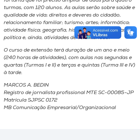
foi tanta que foi preciso ampliar de duas para quatro
turmas, com 120 alunos. As aulas serão sobre saúde e
qualidade de vida; direitos e deveres do cidadão,
relacionamento familiar; turismo; artes; informática;
atividade física; geografia, história, noções básicas de
política e, ainda, atividades de voluntariado.
O curso de extensão terá duração de um ano e meio
(240 horas de atividades), com aulas nas segundas e
quartas (Turmas I e II) e terças e quintas (Turma III e IV)
à tarde.
MARCOS A. BEDIN
Registro de jornalista profissional MTE SC-00085-JP
Matrícula SJPSC 0172
MB Comunicação Empresarial/Organizacional