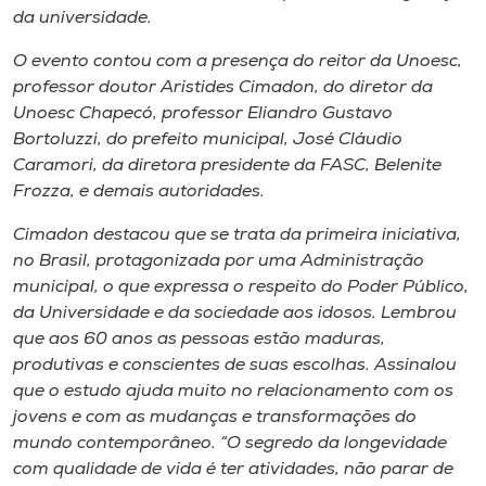
Museu
da universidade.
O evento contou com a presença do reitor da Unoesc,
Unoesc
professor doutor Aristides Cimadon, do diretor da
Store
Unoesc Chapecó, professor Eliandro Gustavo
Bortoluzzi, do prefeito municipal, José Cláudio
Caramori, da diretora presidente da FASC, Belenite
Frozza, e demais autoridades.
Selecione
o idioma
Cimadon destacou que se trata da primeira iniciativa,
no Brasil, protagonizada por uma Administração
municipal, o que expressa o respeito do Poder Público,
da Universidade e da sociedade aos idosos. Lembrou
A+
que aos 60 anos as pessoas estão maduras,
A-
produtivas e conscientes de suas escolhas. Assinalou
que o estudo ajuda muito no relacionamento com os
jovens e com as mudanças e transformações do
mundo contemporâneo. “O segredo da longevidade
com qualidade de vida é ter atividades, não parar de