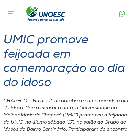
Página
O que
UMIC promove feijoada em comemoração
inicial
acontece
ao dia do idoso
Cursos
Graduação
Chapecó
Onde estamos
UMIC promove
Pesquisa
feijoada em
comemoração ao dia
Atendimento ao Estudante
do idoso
Portal de Ensino
CHAPECÓ – No dia 1º de outubro é comemorado o dia
A
do idoso. Para celebrar a data, a Universidade na
Unoesc
Melhor Idade de Chapecó (UMIC) promoveu a feijoada
da UMIC, no último sábado (17), no salão do Grupo de
Internacionalização
Idosos do Bairro Seminário. Participaram do encontro