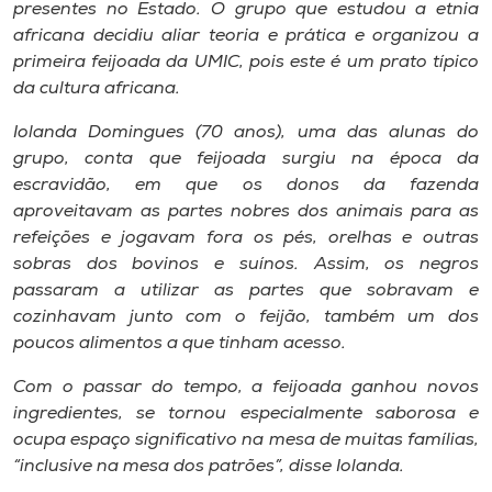
Museu
presentes no Estado. O grupo que estudou a etnia
africana decidiu aliar teoria e prática e organizou a
primeira feijoada da UMIC, pois este é um prato típico
Unoesc
da cultura africana.
Store
Iolanda Domingues (70 anos), uma das alunas do
grupo, conta que feijoada surgiu na época da
escravidão, em que os donos da fazenda
Selecione
aproveitavam as partes nobres dos animais para as
o idioma
refeições e jogavam fora os pés, orelhas e outras
sobras dos bovinos e suínos. Assim, os negros
passaram a utilizar as partes que sobravam e
cozinhavam junto com o feijão, também um dos
A+
poucos alimentos a que tinham acesso.
A-
Com o passar do tempo, a feijoada ganhou novos
ingredientes, se tornou especialmente saborosa e
ocupa espaço significativo na mesa de muitas famílias,
“inclusive na mesa dos patrões”, disse Iolanda.