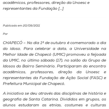
acadêmicos, professores, direção da Unoesc e
representantes da Fundação […]
I.nova
Diplomados
Publicado em 20/09/2011
Por
Cultura
CHAPECÓ – No dia 1º de outubro é comemorado o dia
do idoso. Para celebrar a data, a Universidade na
CPA
Melhor Idade de Chapecó (UMIC) promoveu a feijoada
da UMIC, no último sábado (17), no salão do Grupo de
Idosos do Bairro Seminário. Participaram do encontro
Biblioteca
acadêmicos, professores, direção da Unoesc e
representantes da Fundação de Ação Social (FASC) e
Editora
Prefeitura Municipal de Chapecó.
A iniciativa se deu através das disciplinas de história e
Rádio
geografia de Santa Catarina. Divididos em grupos, os
alunos estudaram as etnias, costumes e culturas