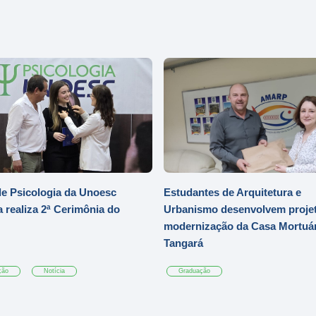
e Psicologia da Unoesc
Estudantes de Arquitetura e
 realiza 2ª Cerimônia do
Urbanismo desenvolvem projet
modernização da Casa Mortuár
Tangará
ção
Notícia
Graduação