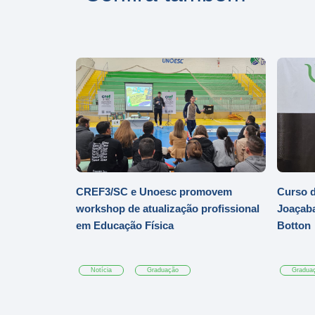
CREF3/SC e Unoesc promovem
Curso d
workshop de atualização profissional
Joaçaba
em Educação Física
Botton
Notícia
Graduação
Gradua