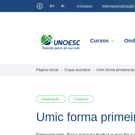
A+
A-
A Unoesc
Internacionalização
Cursos
Ond
Página inicial
O que acontece
Umic forma primeira t
Graduação
Chapecó
Umic forma prime
Emocionante. Essa palavra traduz o que foi 