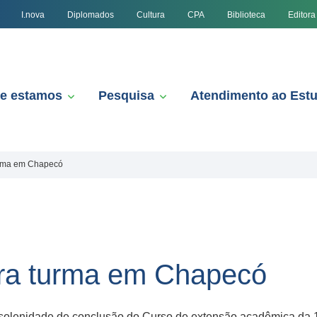
I.nova
Diplomados
Cultura
CPA
Biblioteca
Editora
e estamos
Pesquisa
Atendimento ao Est
urma em Chapecó
ira turma em Chapecó
a solenidade de conclusão do Curso de extensão acadêmica da 