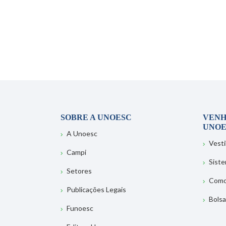
SOBRE A UNOESC
VENH
UNOE
A Unoesc
Vesti
Campi
Sist
Setores
Como
Publicações Legais
Bolsa
Funoesc