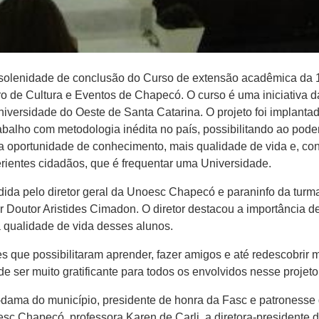
a solenidade de conclusão do Curso de extensão acadêmica da 
ro de Cultura e Eventos de Chapecó. O curso é uma iniciativa d
versidade do Oeste de Santa Catarina. O projeto foi implantad
alho com metodologia inédita no país, possibilitando ao poder
uma oportunidade de conhecimento, mais qualidade de vida e, 
rientes cidadãos, que é frequentar uma Universidade.
sidida pelo diretor geral da Unoesc Chapecó e paraninfo da turm
r Doutor Aristides Cimadon. O diretor destacou a importância de
 qualidade de vida desses alunos.
s que possibilitaram aprender, fazer amigos e até redescobrir m
e ser muito gratificante para todos os envolvidos nesse projeto 
-dama do município, presidente de honra da Fasc e patronesse
 Chapecó, professora Karen de Carli, a diretora-presidente d