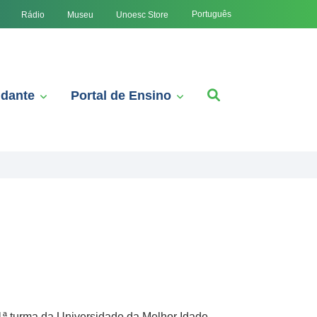
Português
Rádio
Museu
Unoesc Store
udante
Portal de Ensino
1ª turma da Universidade da Melhor Idade –