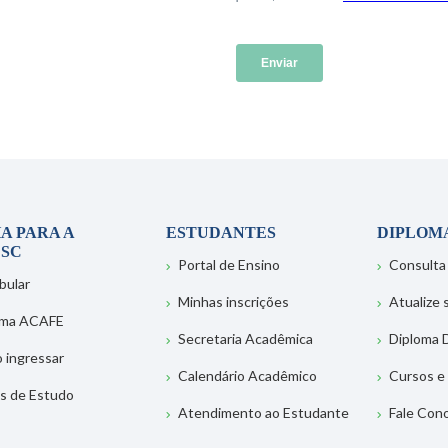
A PARA A
ESTUDANTES
DIPLOM
SC
Portal de Ensino
Consulta
bular
Minhas inscrições
Atualize
ema ACAFE
Secretaria Acadêmica
Diploma D
 ingressar
Calendário Acadêmico
Cursos e
s de Estudo
Atendimento ao Estudante
Fale Con