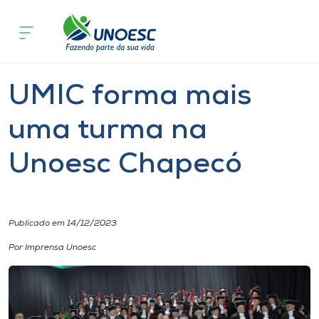
Página inicial
O que acontece
UMIC forma mais uma turma na Uno
Cursos
Notícia
Extensão
Chapecó
Onde estamos
UMIC forma mais
Pesquisa
uma turma na
Unoesc Chapecó
Atendimento ao Estudante
Portal de Ensino
Publicado em 14/12/2023
A
Por Imprensa Unoesc
Unoesc
Internacionalização