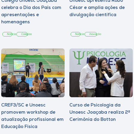
Colégio Unoesc Joaçaba
Unoesc apresenta Robô
celebra o Dia dos Pais com
César e amplia ações de
apresentações e
divulgação científica
homenagens
Notícia
Colégios
Notícia
Inovação
CREF3/SC e Unoesc
Curso de Psicologia da
promovem workshop de
Unoesc Joaçaba realiza 2ª
atualização profissional em
Cerimônia do Botton
Educação Física