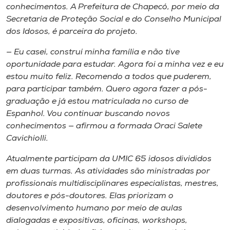
Museu
conhecimentos. A Prefeitura de Chapecó, por meio da
Secretaria de Proteção Social e do Conselho Municipal
dos Idosos, é parceira do projeto.
Unoesc
Store
— Eu casei, construí minha família e não tive
oportunidade para estudar. Agora foi a minha vez e eu
estou muito feliz. Recomendo a todos que puderem,
para participar também. Quero agora fazer a pós-
Selecione
graduação e já estou matriculada no curso de
o idioma
Espanhol. Vou continuar buscando novos
conhecimentos — afirmou a formada Oraci Salete
Cavichiolli.
A+
Atualmente participam da UMIC 65 idosos divididos
A-
em duas turmas. As atividades são ministradas por
profissionais multidisciplinares especialistas, mestres,
doutores e pós-doutores. Elas priorizam o
desenvolvimento humano por meio de aulas
dialogadas e expositivas, oficinas, workshops,