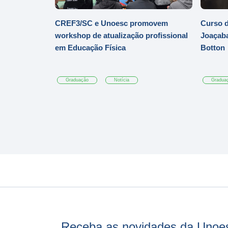
CREF3/SC e Unoesc promovem
Curso d
workshop de atualização profissional
Joaçaba
em Educação Física
Botton
Graduação
Notícia
Gradua
Receba as novidades da Unoe