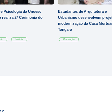
e Psicologia da Unoesc
Estudantes de Arquitetura e
 realiza 2ª Cerimônia do
Urbanismo desenvolvem projet
modernização da Casa Mortuár
Tangará
ção
Notícia
Graduação
sc