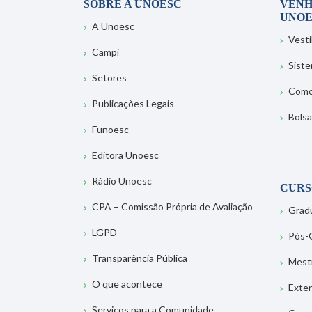
SOBRE A UNOESC
VENH
UNOE
A Unoesc
Vesti
Campi
Sist
Setores
Como
Publicações Legais
Bolsa
Funoesc
Editora Unoesc
Rádio Unoesc
CURS
CPA – Comissão Própria de Avaliação
Grad
LGPD
Pós-
Transparência Pública
Mest
O que acontece
Exte
Serviços para a Comunidade