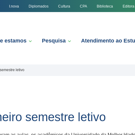
I.nova
Diplomados
Cultura
CPA
Biblioteca
Editora
e estamos
Pesquisa
Atendimento ao Est
semestre letivo
eiro semestre letivo
m as aulas, os acadêmicos da Universidade da Melhor Idade (