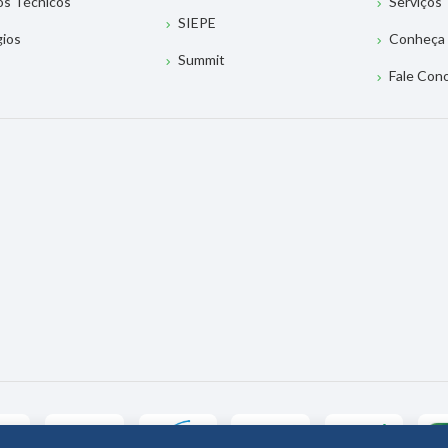
os Técnicos
Serviços
SIEPE
gios
Conheça 
Summit
Fale Con