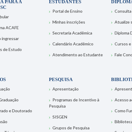
A PARA A
ESTUDANTES
DIPLOM
SC
Portal de Ensino
Consulta
bular
Minhas inscrições
Atualize
ema ACAFE
Secretaria Acadêmica
Diploma D
 ingressar
Calendário Acadêmico
Cursos e
s de Estudo
Atendimento ao Estudante
Fale Con
OS
PESQUISA
BIBLIO
uação
Apresentação
Apresen
Graduação
Programas de Incentivo à
Acesso a
Pesquisa
rado e Doutorado
Como Fu
SISGEN
nsão
Bibliotec
Grupos de Pesquisa