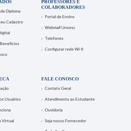
ADOS
PROFESSORES E
COLABORADORES
 de Diploma
Portal de Ensino
 seu Cadastro
Webmail Unoesc
igital
Telefones
 Benefícios
Configurar rede Wi-fi
osco
TECA
FALE CONOSCO
tação
Contato Geral
os Usuários
Atendimento ao Estudante
nciona
Ouvidoria
a Virtual
Seja nosso Fornecedor