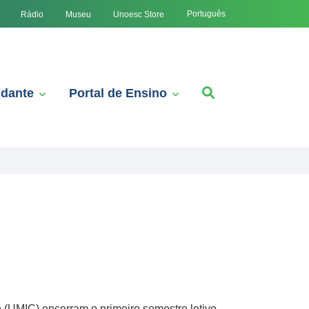
Português
Rádio
Museu
Unoesc Store
udante
Portal de Ensino
UMIC) encerram o primeiro semestre letivo