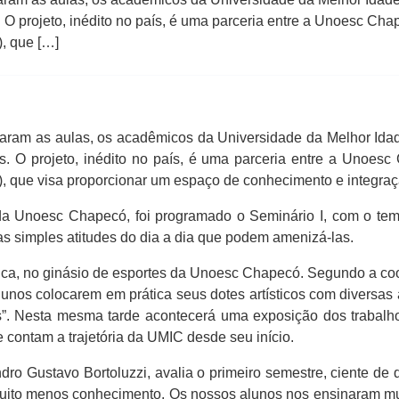
s. O projeto, inédito no país, é uma parceria entre a Unoesc Cha
, que […]
m as aulas, os acadêmicos da Universidade da Melhor Idade
des. O projeto, inédito no país, é uma parceria entre a Unoesc
 que visa proporcionar um espaço de conhecimento e integraç
o da Unoesc Chapecó, foi programado o Seminário I, com o t
s simples atitudes do dia a dia que podem amenizá-las.
tística, no ginásio de esportes da Unoesc Chapecó. Segundo a 
lunos colocarem em prática seus dotes artísticos com diversas
as”. Nesta mesma tarde acontecerá uma exposição dos trabalh
 contam a trajetória da UMIC desde seu início.
dro Gustavo Bortoluzzi, avalia o primeiro semestre, ciente de 
 muito menos conhecimento. Os nossos alunos nos ensinaram 