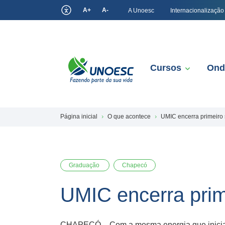
A+
A-
A Unoesc
Internacionalização
Cursos
Ond
Página inicial
O que acontece
UMIC encerra primeiro 
Graduação
Chapecó
UMIC encerra prim
CHAPECÓ – Com a mesma energia que iniciara