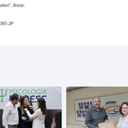
ber”, disse.
0085-JP
l