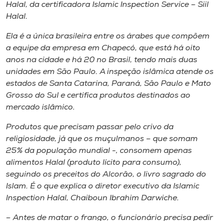
Museu
Halal
, da certificadora
Islamic Inspection Service – Siil
Halal
.
Unoesc
Ela é a única brasileira entre os árabes que compõem
Store
a equipe da empresa em Chapecó,
que está há oito
anos na cidade e há 20 no Brasil, tendo mais duas
unidades em São Paulo. A
inspeção islâmica atende os
estados de Santa Catarina, Paraná, São Paulo e Mato
Selecione
Grosso do
Sul e certifica produtos destinados ao
o idioma
mercado islâmico.
Produtos que precisam passar pelo crivo da
religiosidade, já que os muçulmanos – que
somam
A+
25% da população mundial -, consomem apenas
A-
alimentos Halal (produto lícito para
consumo),
seguindo os preceitos do Alcorão, o livro sagrado do
Islam. É o que explica o diretor
executivo da Islamic
Inspection Halal, Chaiboun Ibrahim Darwiche.
– Antes de matar o frango, o funcionário precisa pedir