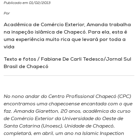
Publicado em 01/02/2013
I.nova
Por
Acadêmica de Comércio Exterior, Amanda trabalha
Diplomados
na inspeção islâmica de Chapecó. Para
ela, esta é
uma experiência muito rica que levará por toda a
vida
Cultura
Texto e fotos / Fabiane De Carli Tedesco/Jornal Sul
Brasil de Chapecó
CPA
Biblioteca
No nono andar do Centro Profissional Chapecó (CPC)
encontramos uma chapecoense
encantada com o que
Editora
faz. Amanda Giaretton, 20 anos, acadêmica do curso
de Comércio
Exterior da Universidade do Oeste de
Rádio
Santa Catarina (Unoesc), Unidade de Chapecó,
completará, em
abril, um ano na
Islamic Inspection