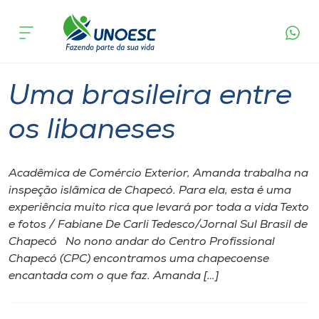
Página inicial
O que acontece
Uma brasileira entre os libaneses
Cursos
Graduação
Chapecó
Onde estamos
Uma brasileira entre
Pesquisa
os libaneses
Atendimento ao Estudante
Acadêmica de Comércio Exterior, Amanda trabalha na
inspeção islâmica de Chapecó. Para ela, esta é uma
Portal de Ensino
experiência muito rica que levará por toda a vida Texto
e fotos / Fabiane De Carli Tedesco/Jornal Sul Brasil de
Chapecó No nono andar do Centro Profissional
A
Chapecó (CPC) encontramos uma chapecoense
Unoesc
encantada com o que faz. Amanda […]
Internacionalização