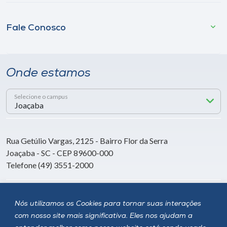
Fale Conosco
Onde estamos
Selecione o campus
Rua Getúlio Vargas, 2125 - Bairro Flor da Serra
Joaçaba - SC - CEP 89600-000
Telefone (49) 3551-2000
Siga a Unoesc
Nós utilizamos os Cookies para tornar suas interações
com nosso site mais significativa. Eles nos ajudam a