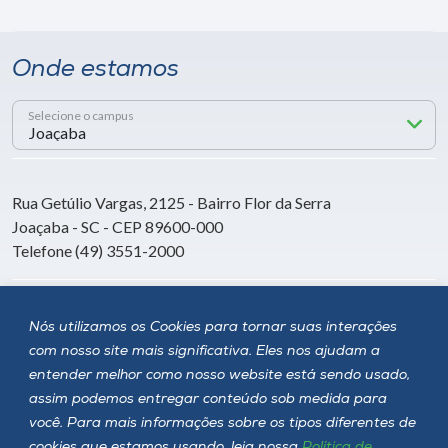
Onde estamos
Selecione o campus
Rua Getúlio Vargas, 2125 - Bairro Flor da Serra
Joaçaba - SC - CEP 89600-000
Telefone (49) 3551-2000
Siga a Unoesc
Nós utilizamos os Cookies para tornar suas interações
com nosso site mais significativa. Eles nos ajudam a
entender melhor como nosso website está sendo usado,
assim podemos entregar conteúdo sob medida para
você. Para mais informações sobre os tipos diferentes de
cookies que estamos usando, leia nossa
Política de