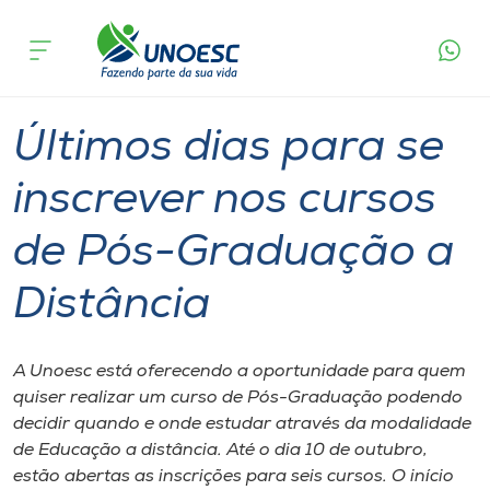
Página
O que
Últimos dias para se inscrever nos cursos de
inicial
acontece
Pós-Graduação a Distância
Cursos
Graduação
Ensino a Distância
Joaçaba
Onde estamos
Últimos dias para se
Pesquisa
inscrever nos cursos
de Pós-Graduação a
Atendimento ao Estudante
Distância
Portal de Ensino
A Unoesc está oferecendo a oportunidade para quem
A
quiser realizar um curso de Pós-Graduação podendo
Unoesc
decidir quando e onde estudar através da modalidade
de Educação a distância. Até o dia 10 de outubro,
Internacionalização
estão abertas as inscrições para seis cursos. O início