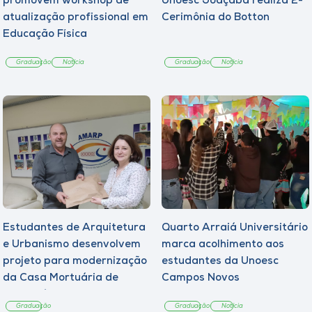
promovem workshop de
Unoesc Joaçaba realiza 2ª
atualização profissional em
Cerimônia do Botton
Educação Física
Graduação
Notícia
Graduação
Notícia
Estudantes de Arquitetura
Quarto Arraiá Universitário
e Urbanismo desenvolvem
marca acolhimento aos
projeto para modernização
estudantes da Unoesc
da Casa Mortuária de
Campos Novos
Tangará
Graduação
Graduação
Notícia