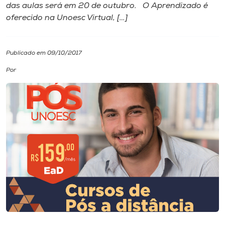
das aulas será em 20 de outubro. O Aprendizado é
oferecido na Unoesc Virtual, […]
I.nova
Diplomados
Publicado em 09/10/2017
Por
Cultura
CPA
Biblioteca
Editora
Rádio