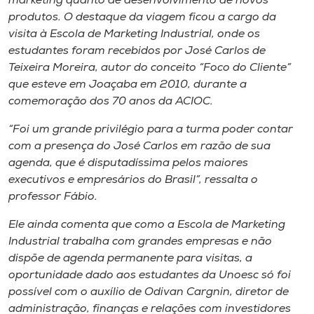
marketing quanto de desenvolvimento de novos
Museu
produtos. O destaque da viagem ficou a cargo da
visita à Escola de Marketing Industrial, onde os
Unoesc
estudantes foram recebidos por José Carlos de
Store
Teixeira Moreira, autor do conceito “Foco do Cliente”
que esteve em Joaçaba em 2010, durante a
comemoração dos 70 anos da ACIOC.
“Foi um grande privilégio para a turma poder contar
Selecione
o idioma
com a presença do José Carlos em razão de sua
agenda, que é disputadíssima pelos maiores
executivos e empresários do Brasil”, ressalta o
professor Fábio.
A+
A-
Ele ainda comenta que como a Escola de Marketing
Industrial trabalha com grandes empresas e não
dispõe de agenda permanente para visitas, a
oportunidade dado aos estudantes da Unoesc só foi
possível com o auxílio de Odivan Cargnin, diretor de
administração, finanças e relações com investidores