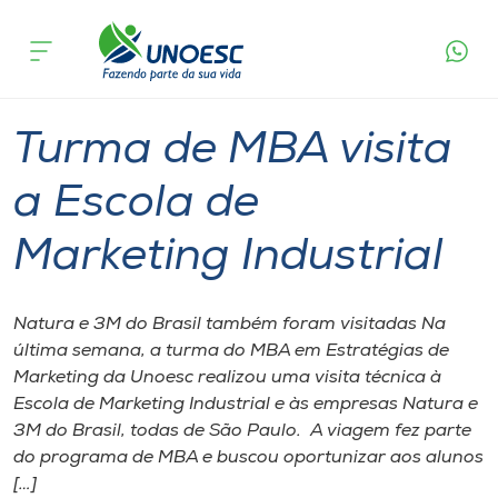
Página
O que
Turma de MBA visita a Escola de
inicial
acontece
Marketing Industrial
Cursos
Graduação
Joaçaba
Onde estamos
Turma de MBA visita
Pesquisa
a Escola de
Marketing Industrial
Atendimento ao Estudante
Portal de Ensino
Natura e 3M do Brasil também foram visitadas Na
última semana, a turma do MBA em Estratégias de
Marketing da Unoesc realizou uma visita técnica à
A
Escola de Marketing Industrial e às empresas Natura e
Unoesc
3M do Brasil, todas de São Paulo. A viagem fez parte
do programa de MBA e buscou oportunizar aos alunos
Internacionalização
[…]