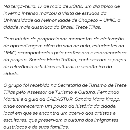
Museu
Na terça-feira, 17 de maio de 2022, um dia típico de
inverno intenso marcou a visita de estudos da
Unoesc
Universidade da Melhor Idade de Chapecó – UMIC, à
Store
cidade mais austríaca do Brasil, Treze Tílias.
Com intuito de proporcionar momentos de efetivação
de aprendizagem além da sala de aula, estudantes da
UMIC, acompanhados pela professora e coordenadora
Selecione
o idioma
do projeto, Sandra Maria Toffolo, conheceram espaços
de relevância artísticos culturais e econômico da
cidade.
O grupo foi recebido na Secretaria de Turismo de Treze
A+
Tílias pelo Assessor de Turismo e Cultura, Fernando
A-
Martini e a guia da CADASTUR, Sandra Mara Kropp,
onde conheceram um pouco da história da cidade,
local em que se encontra um acervo dos artistas e
escultores, que preservam a cultura dos imigrantes
austríacos e de suas famílias.