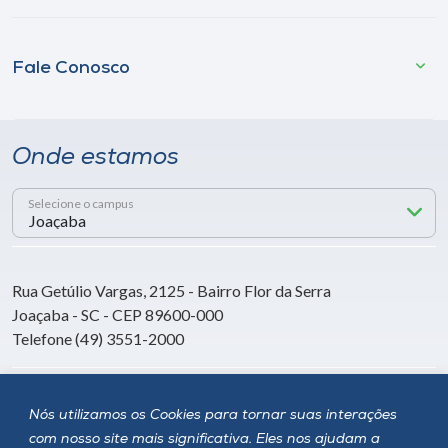
Fale Conosco
Onde estamos
Selecione o campus
Rua Getúlio Vargas, 2125 - Bairro Flor da Serra
Joaçaba - SC - CEP 89600-000
Telefone (49) 3551-2000
Siga a Unoesc
Nós utilizamos os Cookies para tornar suas interações
com nosso site mais significativa. Eles nos ajudam a