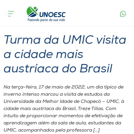
Página
O que
Turma da UMIC visita a cidade mais
inicial
acontece
austríaca do Brasil
Cursos
Graduação
Entretenimento
Chapecó
Onde estamos
Turma da UMIC visita
Pesquisa
a cidade mais
austríaca do Brasil
Atendimento ao Estudante
Portal de Ensino
Na terça-feira, 17 de maio de 2022, um dia típico de
inverno intenso marcou a visita de estudos da
Universidade da Melhor Idade de Chapecó – UMIC, à
A
cidade mais austríaca do Brasil, Treze Tílias. Com
Unoesc
intuito de proporcionar momentos de efetivação de
aprendizagem além da sala de aula, estudantes da
Internacionalização
UMIC, acompanhados pela professora […]