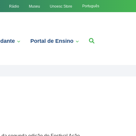
Português
Rádio
Museu
Unoesc Store
udante
Portal de Ensino
o da segunda edição do Festival Ação