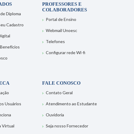
ADOS
PROFESSORES E
COLABORADORES
 de Diploma
Portal de Ensino
 seu Cadastro
Webmail Unoesc
igital
Telefones
 Benefícios
Configurar rede Wi-fi
osco
TECA
FALE CONOSCO
tação
Contato Geral
os Usuários
Atendimento ao Estudante
nciona
Ouvidoria
a Virtual
Seja nosso Fornecedor