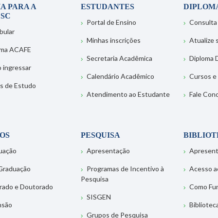
A PARA A
ESTUDANTES
DIPLOM
SC
Portal de Ensino
Consulta
bular
Minhas inscrições
Atualize
ema ACAFE
Secretaria Acadêmica
Diploma D
 ingressar
Calendário Acadêmico
Cursos e
s de Estudo
Atendimento ao Estudante
Fale Con
OS
PESQUISA
BIBLIO
uação
Apresentação
Apresen
Graduação
Programas de Incentivo à
Acesso a
Pesquisa
rado e Doutorado
Como Fu
SISGEN
nsão
Bibliotec
Grupos de Pesquisa