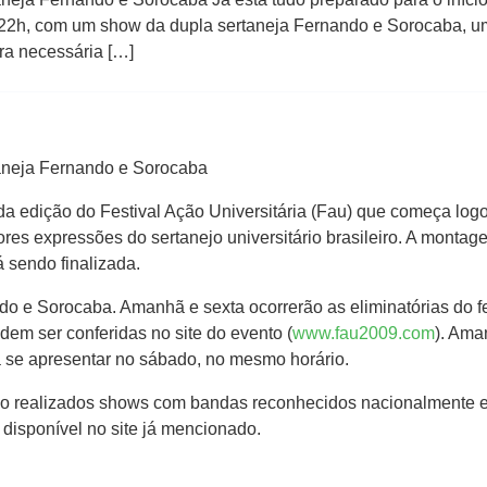
s 22h, com um show da dupla sertaneja Fernando e Sorocaba, u
ura necessária […]
taneja Fernando e Sorocaba
nda edição do Festival Ação Universitária (Fau) que começa lo
es expressões do sertanejo universitário brasileiro. A montag
sendo finalizada.
 e Sorocaba. Amanhã e sexta ocorrerão as eliminatórias do fes
em ser conferidas no site do evento (
www.fau2009.com
). Ama
m a se apresentar no sábado, no mesmo horário.
serão realizados shows com bandas reconhecidos nacionalmente e
disponível no site já mencionado.