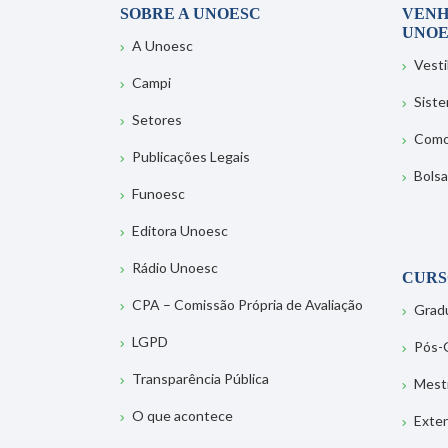
SOBRE A UNOESC
VENH
UNOE
A Unoesc
Vesti
Campi
Sist
Setores
Como
Publicações Legais
Bolsa
Funoesc
Editora Unoesc
Rádio Unoesc
CURS
CPA – Comissão Própria de Avaliação
Grad
LGPD
Pós-
Transparência Pública
Mest
O que acontece
Exte