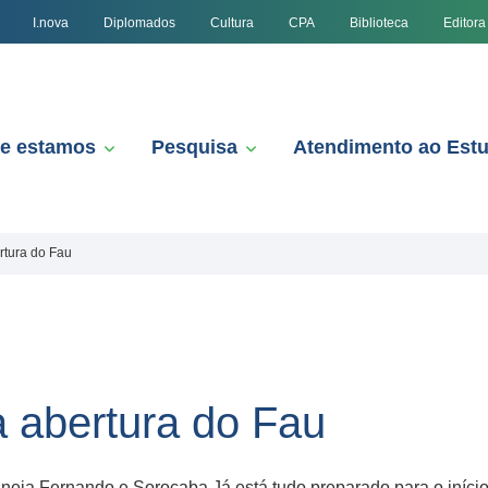
I.nova
Diplomados
Cultura
CPA
Biblioteca
Editora
e estamos
Pesquisa
Atendimento ao Est
rtura do Fau
a abertura do Fau
aneja Fernando e Sorocaba Já está tudo preparado para o iníci