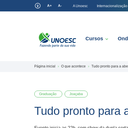
A+
A-
A Unoesc
Internacionalização
Cursos
Ond
Página inicial
O que acontece
Tudo pronto para a abe
Graduação
Joaçaba
Tudo pronto para 
Evento inicia as 22h, com show da dupla sert