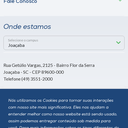
Fale Conosco
Onde estamos
Selecione o campus
Rua Getúlio Vargas, 2125 - Bairro Flor da Serra
Joaçaba - SC - CEP 89600-000
Telefone (49) 3551-2000
Siga a Unoesc
Nós utilizamos os Cookies para tornar suas interações
com nosso site mais significativa. Eles nos ajudam a
entender melhor como nosso website está sendo usado,
assim podemos entregar conteúdo sob medida para