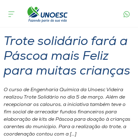
Página
O que
Trote solidário fará a Páscoa mais Feliz
inicial
acontece
para muitas crianças
Cursos
Graduação
Geral
Videira
Onde estamos
Trote solidário fará a
Pesquisa
Páscoa mais Feliz
para muitas crianças
Atendimento ao Estudante
Portal de Ensino
O curso de Engenharia Química da Unoesc Videira
realizou Trote Solidário no dia 5 de março. Além de
recepcionar os calouros, a iniciativa também teve o
A
fim social de arrecadar fundos financeiros para
Unoesc
elaboração de kits de Páscoa para doação à crianças
carentes do município. Para a realização do trote, a
Internacionalização
coordenação contou com a […]