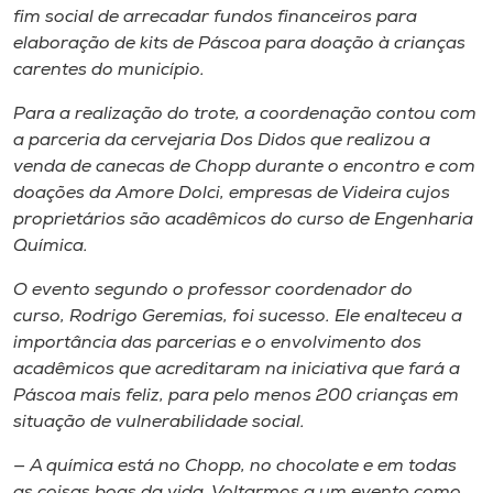
Museu
fim social de arrecadar fundos financeiros para
elaboração de kits de Páscoa para doação à crianças
carentes do município.
Unoesc
Store
Para a realização do trote, a coordenação contou com
a parceria da cervejaria Dos Didos que realizou a
venda de canecas de Chopp durante o encontro e com
doações da Amore Dolci, empresas de Videira cujos
Selecione
proprietários são acadêmicos do curso de Engenharia
o idioma
Química.
O evento segundo o professor coordenador do
curso, Rodrigo Geremias, foi sucesso. Ele enalteceu a
A+
importância das parcerias e o envolvimento dos
A-
acadêmicos que acreditaram na iniciativa que fará a
Páscoa mais feliz, para pelo menos 200 crianças em
situação de vulnerabilidade social.
— A química está no Chopp, no chocolate e em todas
as coisas boas da vida. Voltarmos a um evento como