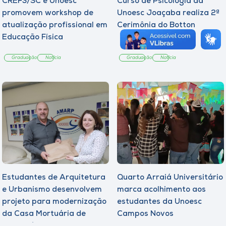
CREF3/SC e Unoesc
Curso de Psicologia da
promovem workshop de
Unoesc Joaçaba realiza 2ª
atualização profissional em
Cerimônia do Botton
Educação Física
Graduação
Notícia
Graduação
Notícia
Estudantes de Arquitetura
Quarto Arraiá Universitário
e Urbanismo desenvolvem
marca acolhimento aos
projeto para modernização
estudantes da Unoesc
da Casa Mortuária de
Campos Novos