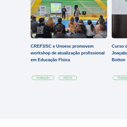
CREF3/SC e Unoesc promovem
Curso d
workshop de atualização profissional
Joaçaba
em Educação Física
Botton
Graduação
Notícia
Gradua