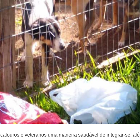
s calouros e veteranos uma maneira saudável de integrar-se, alé