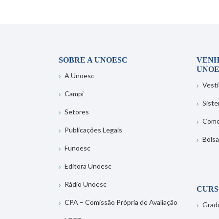
SOBRE A UNOESC
VENH
UNOE
A Unoesc
Vesti
Campi
Sist
Setores
Como
Publicações Legais
Bolsa
Funoesc
Editora Unoesc
Rádio Unoesc
CURS
CPA – Comissão Própria de Avaliação
Grad