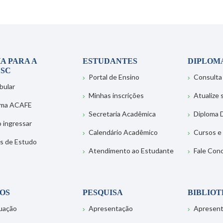
A PARA A
ESTUDANTES
DIPLOM
SC
Portal de Ensino
Consulta
bular
Minhas inscrições
Atualize
ema ACAFE
Secretaria Acadêmica
Diploma D
 ingressar
Calendário Acadêmico
Cursos e
s de Estudo
Atendimento ao Estudante
Fale Con
OS
PESQUISA
BIBLIO
uação
Apresentação
Apresen