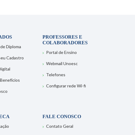
ADOS
PROFESSORES E
COLABORADORES
 de Diploma
Portal de Ensino
 seu Cadastro
Webmail Unoesc
igital
Telefones
 Benefícios
Configurar rede Wi-fi
osco
TECA
FALE CONOSCO
tação
Contato Geral