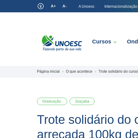
A+
A-
A Unoesc
Internacionalização
Cursos
Ond
Página inicial
O que acontece
Trote solidário do cur
Graduação
Joaçaba
Trote solidário do
arrecada 100kg de