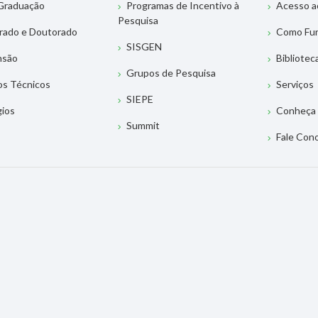
Graduação
Programas de Incentivo à
Acesso a
Pesquisa
rado e Doutorado
Como Fu
SISGEN
nsão
Bibliotec
Grupos de Pesquisa
os Técnicos
Serviços
SIEPE
gios
Conheça 
Summit
Fale Con