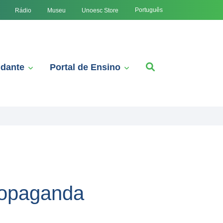
Português
Rádio
Museu
Unoesc Store
udante
Portal de Ensino
Propaganda