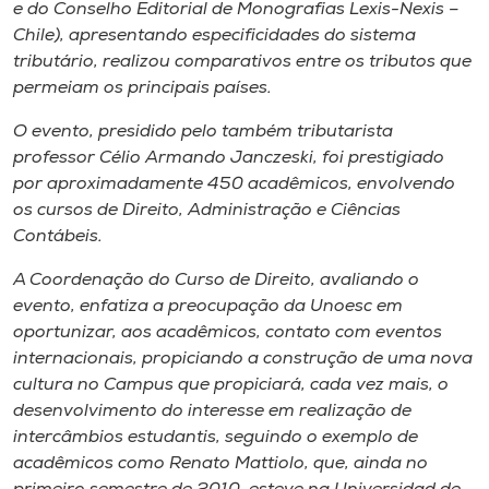
Museu
e do Conselho Editorial de Monografias Lexis-Nexis –
Chile), apresentando especificidades do sistema
tributário, realizou comparativos entre os tributos que
Unoesc
permeiam os principais países.
Store
O evento, presidido pelo também tributarista
professor Célio Armando Janczeski, foi prestigiado
por aproximadamente 450 acadêmicos, envolvendo
Selecione
os cursos de Direito, Administração e Ciências
o idioma
Contábeis.
A Coordenação do Curso de Direito, avaliando o
evento, enfatiza a preocupação da Unoesc em
A+
oportunizar, aos acadêmicos, contato com eventos
A-
internacionais, propiciando a construção de uma nova
cultura no Campus que propiciará, cada vez mais, o
desenvolvimento do interesse em realização de
intercâmbios estudantis, seguindo o exemplo de
acadêmicos como Renato Mattiolo, que, ainda no