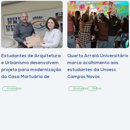
Estudantes de Arquitetura
Quarto Arraiá Universitário
e Urbanismo desenvolvem
marca acolhimento aos
projeto para modernização
estudantes da Unoesc
da Casa Mortuária de
Campos Novos
Tangará
Graduação
Graduação
Notícia