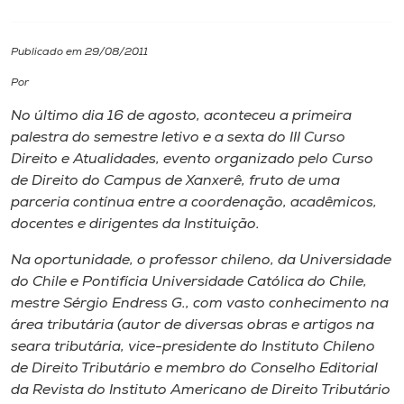
I.nova
Publicado em 29/08/2011
Por
Diplomados
No último dia 16 de agosto, aconteceu a primeira
palestra do semestre letivo e a sexta do III Curso
Cultura
Direito e Atualidades, evento organizado pelo Curso
de Direito do Campus de Xanxerê, fruto de uma
CPA
parceria contínua entre a coordenação, acadêmicos,
docentes e dirigentes da Instituição.
Biblioteca
Na oportunidade, o professor chileno, da Universidade
do Chile e Pontifícia Universidade Católica do Chile,
mestre Sérgio Endress G., com vasto conhecimento na
Editora
área tributária (autor de diversas obras e artigos na
seara tributária, vice-presidente do Instituto Chileno
Rádio
de Direito Tributário e membro do Conselho Editorial
da Revista do Instituto Americano de Direito Tributário