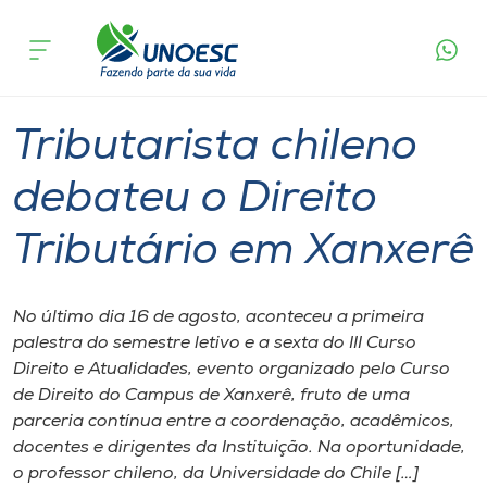
Página
O que
Tributarista chileno debateu o Direito
inicial
acontece
Tributário em Xanxerê
Cursos
Graduação
Xanxerê
Onde estamos
Tributarista chileno
Pesquisa
debateu o Direito
Tributário em Xanxerê
Atendimento ao Estudante
Portal de Ensino
No último dia 16 de agosto, aconteceu a primeira
palestra do semestre letivo e a sexta do III Curso
Direito e Atualidades, evento organizado pelo Curso
A
de Direito do Campus de Xanxerê, fruto de uma
Unoesc
parceria contínua entre a coordenação, acadêmicos,
docentes e dirigentes da Instituição. Na oportunidade,
Internacionalização
o professor chileno, da Universidade do Chile […]