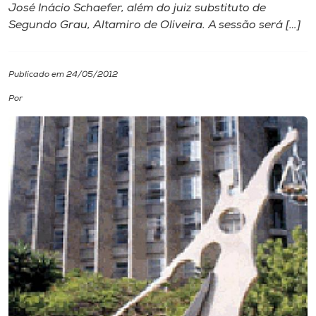
José Inácio Schaefer, além do juiz substituto de
Segundo Grau, Altamiro de Oliveira. A sessão será […]
I.nova
Diplomados
Publicado em 24/05/2012
Por
Cultura
CPA
Biblioteca
Editora
Rádio