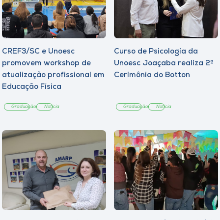
CREF3/SC e Unoesc
Curso de Psicologia da
promovem workshop de
Unoesc Joaçaba realiza 2ª
atualização profissional em
Cerimônia do Botton
Educação Física
Graduação
Notícia
Graduação
Notícia