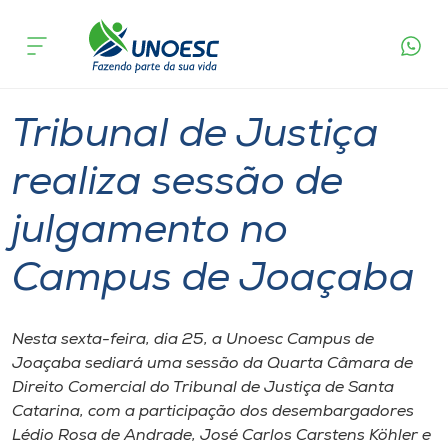
Página
O que
Tribunal de Justiça realiza sessão de
inicial
acontece
julgamento no Campus de Joaçaba
Cursos
Graduação
Joaçaba
Onde estamos
Tribunal de Justiça
Pesquisa
realiza sessão de
julgamento no
Atendimento ao Estudante
Campus de Joaçaba
Portal de Ensino
Nesta sexta-feira, dia 25, a Unoesc Campus de
A
Joaçaba sediará uma sessão da Quarta Câmara de
Unoesc
Direito Comercial do Tribunal de Justiça de Santa
Catarina, com a participação dos desembargadores
Internacionalização
Lédio Rosa de Andrade, José Carlos Carstens Köhler e