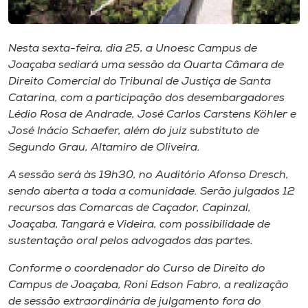
Museu
Unoesc
Nesta sexta-feira, dia 25, a Unoesc Campus de
Joaçaba sediará uma sessão da Quarta Câmara de
Store
Direito Comercial do Tribunal de Justiça de Santa
Catarina, com a participação dos desembargadores
Lédio Rosa de Andrade, José Carlos Carstens Köhler e
José Inácio Schaefer, além do juiz substituto de
Selecione
o idioma
Segundo Grau, Altamiro de Oliveira.
A sessão será às 19h30, no Auditório Afonso Dresch,
sendo aberta a toda a comunidade. Serão julgados 12
A+
recursos das Comarcas de Caçador, Capinzal,
A-
Joaçaba, Tangará e Videira, com possibilidade de
sustentação oral pelos advogados das partes.
Conforme o coordenador do Curso de Direito do
Campus de Joaçaba, Roni Edson Fabro, a realização
de sessão extraordinária de julgamento fora do