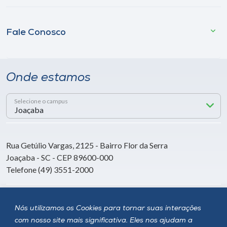
Fale Conosco
Onde estamos
Selecione o campus
Rua Getúlio Vargas, 2125 - Bairro Flor da Serra
Joaçaba - SC - CEP 89600-000
Telefone (49) 3551-2000
Siga a Unoesc
Nós utilizamos os Cookies para tornar suas interações
com nosso site mais significativa. Eles nos ajudam a