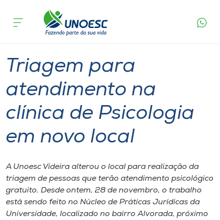
Página
O que
Triagem para atendimento na clínica de
inicial
acontece
Psicologia em novo local
Cursos
Graduação
Inserção Social
Videira
Onde estamos
Triagem para
Pesquisa
atendimento na
clínica de Psicologia
Atendimento ao Estudante
em novo local
Portal de Ensino
A Unoesc Videira alterou o local para realização da
A
triagem de pessoas que terão atendimento psicológico
Unoesc
gratuito. Desde ontem, 28 de novembro, o trabalho
está sendo feito no Núcleo de Práticas Jurídicas da
Internacionalização
Universidade, localizado no bairro Alvorada, próximo