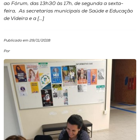
ao Fórum, das 13h30 às 17h, de segunda a sexta-
feira, As secretarias municipais de Saúde e Educação
I.nova
de Videira e a […]
Diplomados
Publicado em 29/11/2018
Cultura
Por
CPA
Biblioteca
Editora
Rádio