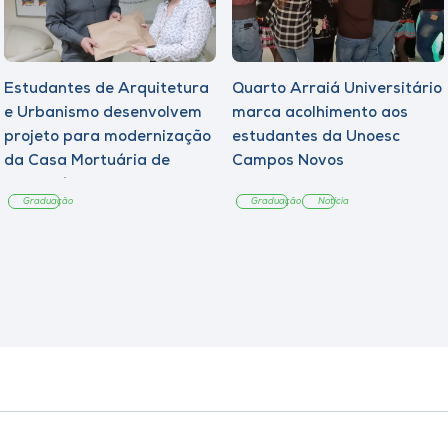
Estudantes de Arquitetura
Quarto Arraiá Universitário
e Urbanismo desenvolvem
marca acolhimento aos
projeto para modernização
estudantes da Unoesc
da Casa Mortuária de
Campos Novos
Tangará
Graduação
Graduação
Notícia