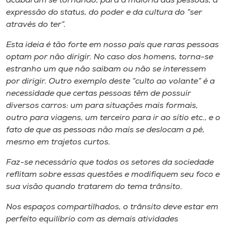
acabaram se tornando, para a maioria das pessoas, a
Museu
expressão do status, do poder e da cultura do “ser
através do ter”.
Unoesc
Esta ideia é tão forte em nosso país que raras pessoas
Store
optam por não dirigir. No caso dos homens, torna-se
estranho um que não saibam ou não se interessem
por dirigir. Outro exemplo deste “culto ao volante” é a
necessidade que certas pessoas têm de possuir
Selecione
o idioma
diversos carros: um para situações mais formais,
outro para viagens, um terceiro para ir ao sítio etc., e o
fato de que as pessoas não mais se deslocam a pé,
mesmo em trajetos curtos.
A+
A-
Faz-se necessário que todos os setores da sociedade
reflitam sobre essas questões e modifiquem seu foco e
sua visão quando tratarem do tema trânsito.
Nos espaços compartilhados, o trânsito deve estar em
perfeito equilíbrio com as demais atividades