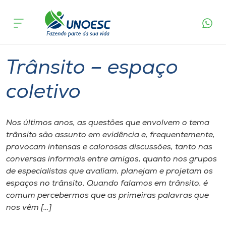
Página inicial
O que acontece
Trânsito – espaço coletivo
Cursos
Graduação
Onde estamos
Trânsito – espaço
Pesquisa
coletivo
Atendimento ao Estudante
Nos últimos anos, as questões que envolvem o tema
trânsito são assunto em evidência e, frequentemente,
Portal de Ensino
provocam intensas e calorosas discussões, tanto nas
conversas informais entre amigos, quanto nos grupos
de especialistas que avaliam, planejam e projetam os
A
espaços no trânsito. Quando falamos em trânsito, é
Unoesc
comum percebermos que as primeiras palavras que
nos vêm […]
Internacionalização