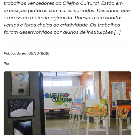
trabalhos vencedores da Oliejho Cultural. Estão em
exposição pinturas com cores variadas. Desenhos que
I.nova
expressam muita imaginação. Poesias com bonitos
versos e fotos cheias de criatividade. Os trabalhos
Diplomados
foram desenvolvidos por alunos de instituições […]
Cultura
Publicado em 08/10/2018
Por
CPA
Biblioteca
Editora
Rádio