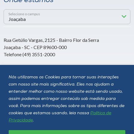
Onde estamos
Selecione o campus
Rua Getúlio Vargas, 2125 - Bairro Flor da Serra
Joaçaba - SC - CEP 89600-000
Telefone (49) 3551-2000
Siga a Unoesc
Nós utilizamos os Cookies para tornar suas interações
com nosso site mais significativa. Eles nos ajudam a
entender melhor como nosso website está sendo usado,
assim podemos entregar conteúdo sob medida para
você. Para mais informações sobre os tipos diferentes de
cookies que estamos usando, leia nossa
Política de
Privacidade
.