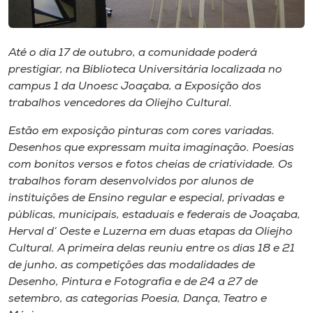
Museu
Unoesc
Até o dia 17 de outubro, a comunidade poderá
Store
prestigiar, na Biblioteca Universitária localizada no
campus 1 da Unoesc Joaçaba, a Exposição dos
trabalhos vencedores da Oliejho Cultural.
Estão em exposição pinturas com cores variadas.
Selecione
o idioma
Desenhos que expressam muita imaginação. Poesias
com bonitos versos e fotos cheias de criatividade. Os
trabalhos foram desenvolvidos por alunos de
instituições de Ensino regular e especial, privadas e
A+
públicas, municipais, estaduais e federais de Joaçaba,
A-
Herval d’ Oeste e Luzerna em duas etapas da Oliejho
Cultural. A primeira delas reuniu entre os dias 18 e 21
de junho, as competições das modalidades de
Desenho, Pintura e Fotografia e de 24 a 27 de
setembro, as categorias Poesia, Dança, Teatro e