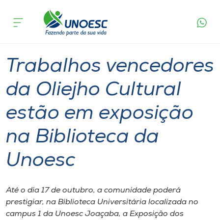
Página
O que
Trabalhos vencedores da Oliejho Cultural estão
inicial
acontece
em exposição na Biblioteca da Unoesc
Cursos
Graduação
Cultura
Joaçaba
Onde estamos
Trabalhos vencedores
Pesquisa
da Oliejho Cultural
estão em exposição
Atendimento ao Estudante
na Biblioteca da
Portal de Ensino
Unoesc
A
Unoesc
Até o dia 17 de outubro, a comunidade poderá
prestigiar, na Biblioteca Universitária localizada no
Internacionalização
campus 1 da Unoesc Joaçaba, a Exposição dos