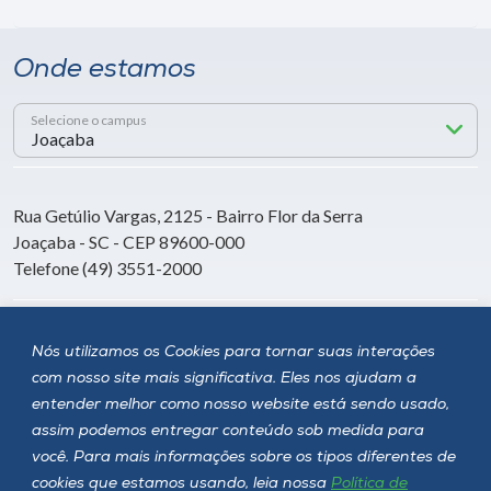
Onde estamos
Selecione o campus
Rua Getúlio Vargas, 2125 - Bairro Flor da Serra
Joaçaba - SC - CEP 89600-000
Telefone (49) 3551-2000
Siga a Unoesc
Nós utilizamos os Cookies para tornar suas interações
com nosso site mais significativa. Eles nos ajudam a
entender melhor como nosso website está sendo usado,
assim podemos entregar conteúdo sob medida para
você. Para mais informações sobre os tipos diferentes de
cookies que estamos usando, leia nossa
Política de