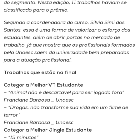
Museu
do segmento. Nesta edição, 11 trabalhos haviam se
classificado para o prêmio.
Unoesc
Segundo a coordenadora do curso, Silvia Simi dos
Store
Santos, essa é uma forma de valorizar o esforço dos
estudantes, além de abrir portas no mercado de
trabalho, já que mostra que os profissionais formados
pela Unoesc saem da universidade bem preparados
Selecione
para a atuação profissional.
o idioma
Trabalhos que estão na final
Categoria Melhor VT Estudante
A+
– “Animal não é descartável para ser jogado fora”
A-
Franciane Barbosa _ Unoesc
– “Drogas, não transforme sua vida em um filme de
terror”
Franciane Barbosa _ Unoesc
Categoria Melhor Jingle Estudante
– “15 minutos”