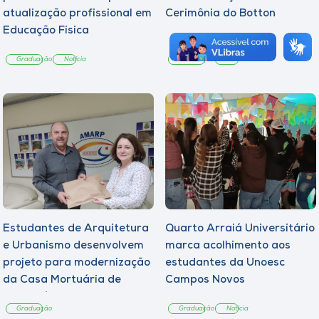
atualização profissional em
Cerimônia do Botton
Educação Física
Graduação
Notícia
Graduação
Notícia
Estudantes de Arquitetura
Quarto Arraiá Universitário
e Urbanismo desenvolvem
marca acolhimento aos
projeto para modernização
estudantes da Unoesc
da Casa Mortuária de
Campos Novos
Tangará
Graduação
Graduação
Notícia