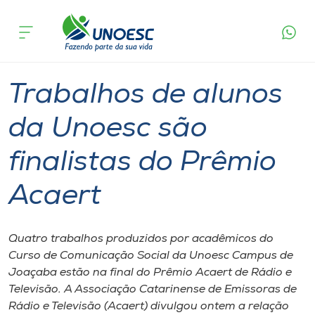
Página
O que
Trabalhos de alunos da Unoesc são
inicial
acontece
finalistas do Prêmio Acaert
Cursos
Graduação
Joaçaba
Onde estamos
Trabalhos de alunos
Pesquisa
da Unoesc são
finalistas do Prêmio
Atendimento ao Estudante
Acaert
Portal de Ensino
Quatro trabalhos produzidos por acadêmicos do
A
Curso de Comunicação Social da Unoesc Campus de
Unoesc
Joaçaba estão na final do Prêmio Acaert de Rádio e
Televisão. A Associação Catarinense de Emissoras de
Internacionalização
Rádio e Televisão (Acaert) divulgou ontem a relação