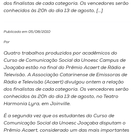
dos finalistas de cada categoria. Os vencedores serão
conhecidos às 20h do dia 13 de agosto, […]
I.nova
Diplomados
Publicado em 05/08/2010
Por
Cultura
Quatro trabalhos produzidos por acadêmicos do
Curso de Comunicação Social da Unoesc
Campus
de
CPA
Joaçaba estão na final do Prêmio Acaert de Rádio e
Televisão. A Associação Catarinense de Emissoras de
Rádio e Televisão (Acaert) divulgou ontem a relação
Biblioteca
dos finalistas de cada categoria. Os vencedores serão
conhecidos às 20h do dia 13 de agosto, no Teatro
Editora
Harmonia Lyra, em Joinville.
É a segunda vez que os estudantes do Curso de
Rádio
Comunicação Social da Unoesc Joaçaba disputam o
Prêmio Acaert, considerado um das mais importantes