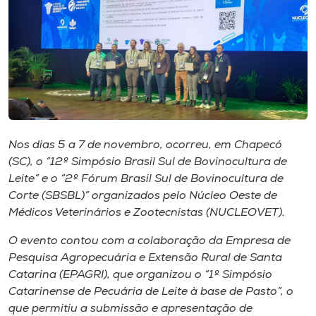
I.nova
Diplomados
Cultura
Nos dias 5 a 7 de novembro, ocorreu, em Chapecó
CPA
(SC), o “12º Simpósio Brasil Sul de Bovinocultura de
Leite” e o “2º Fórum Brasil Sul de Bovinocultura de
Corte (SBSBL)” organizados pelo Núcleo Oeste de
Biblioteca
Médicos Veterinários e Zootecnistas (NUCLEOVET).
Editora
O evento contou com a colaboração da Empresa de
Pesquisa Agropecuária e Extensão Rural de Santa
Catarina (EPAGRI), que organizou o “1º Simpósio
Rádio
Catarinense de Pecuária de Leite à base de Pasto”, o
que permitiu a submissão e apresentação de