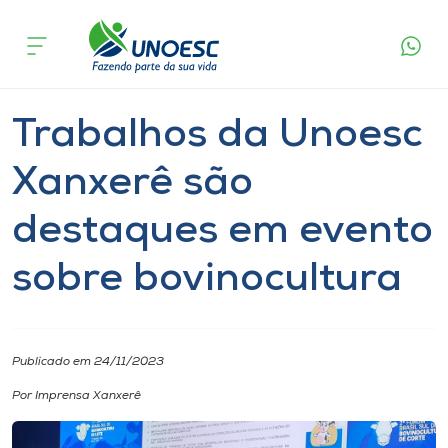
Página
O que
Trabalhos da Unoesc Xanxerê são destaques
inicial
acontece
em evento sobre bovinocultura
Cursos
Notícia
Seminário
Onde estamos
Trabalhos da Unoesc
Pesquisa
Xanxerê são
destaques em evento
Atendimento ao Estudante
sobre bovinocultura
Portal de Ensino
A
Publicado em 24/11/2023
Unoesc
Por Imprensa Xanxerê
Internacionalização