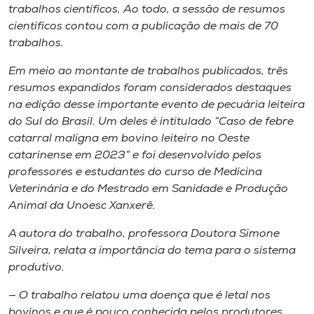
Museu
trabalhos científicos. Ao todo, a sessão de resumos
científicos contou com a publicação de mais de 70
trabalhos.
Unoesc
Store
Em meio ao montante de trabalhos publicados, três
resumos expandidos foram considerados destaques
na edição desse importante evento de pecuária leiteira
do Sul do Brasil. Um deles é intitulado “Caso de febre
Selecione
catarral maligna em bovino leiteiro no Oeste
o idioma
catarinense em 2023” e foi desenvolvido pelos
professores e estudantes do curso de Medicina
Veterinária e do Mestrado em Sanidade e Produção
Animal da Unoesc Xanxerê.
A+
A-
A autora do trabalho, professora Doutora Simone
Silveira, relata a importância do tema para o sistema
produtivo.
— O trabalho relatou uma doença que é letal nos
bovinos e que é pouco conhecida pelos produtores.