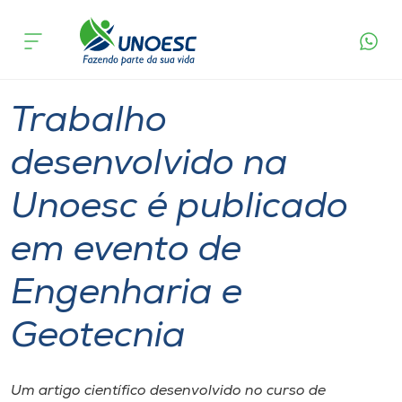
Página
O que
Trabalho desenvolvido na Unoesc é publicado
inicial
acontece
em evento de Engenharia e Geotecnia
Cursos
Graduação
Pesquisa
Joaçaba
Onde estamos
Trabalho
Pesquisa
desenvolvido na
Unoesc é publicado
Atendimento ao Estudante
em evento de
Portal de Ensino
Engenharia e
A
Geotecnia
Unoesc
Internacionalização
Um artigo científico desenvolvido no curso de