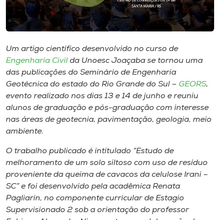
Museu
Unoesc
Store
Um artigo científico desenvolvido no curso de
Engenharia Civil
da Unoesc Joaçaba se tornou uma
das publicações do Seminário de Engenharia
Geotécnica do estado do Rio Grande do Sul –
GEORS
,
Selecione
evento realizado nos dias 13 e 14 de junho e reuniu
o idioma
alunos de graduação e pós-graduação com interesse
nas áreas de geotecnia, pavimentação, geologia, meio
ambiente.
A+
O trabalho publicado é intitulado “Estudo de
A-
melhoramento de um solo siltoso com uso de resíduo
proveniente da queima de cavacos da celulose Irani –
SC” e foi desenvolvido pela acadêmica Renata
Pagliarin, no componente curricular de Estagio
Supervisionado 2 sob a orientação do professor