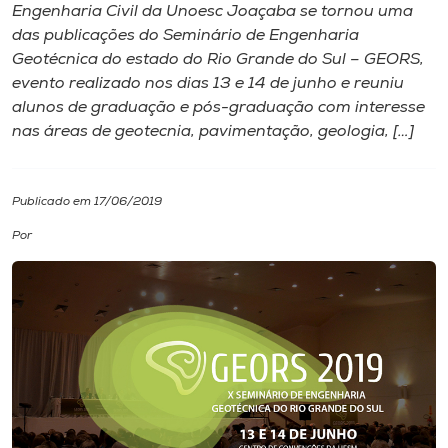
Engenharia Civil da Unoesc Joaçaba se tornou uma
das publicações do Seminário de Engenharia
I.nova
Geotécnica do estado do Rio Grande do Sul – GEORS,
evento realizado nos dias 13 e 14 de junho e reuniu
Diplomados
alunos de graduação e pós-graduação com interesse
nas áreas de geotecnia, pavimentação, geologia, […]
Cultura
Publicado em 17/06/2019
CPA
Por
Biblioteca
Editora
Rádio