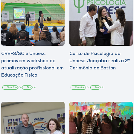
CREF3/SC e Unoesc
Curso de Psicologia da
promovem workshop de
Unoesc Joaçaba realiza 2ª
atualização profissional em
Cerimônia do Botton
Educação Física
Graduação
Notícia
Graduação
Notícia