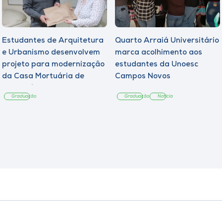
Estudantes de Arquitetura
Quarto Arraiá Universitário
e Urbanismo desenvolvem
marca acolhimento aos
projeto para modernização
estudantes da Unoesc
da Casa Mortuária de
Campos Novos
Tangará
Graduação
Graduação
Notícia