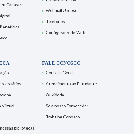
 seu Cadastro
Webmail Unoesc
igital
Telefones
 Benefícios
Configurar rede Wi-fi
osco
TECA
FALE CONOSCO
tação
Contato Geral
os Usuários
Atendimento ao Estudante
nciona
Ouvidoria
a Virtual
Seja nosso Fornecedor
Trabalhe Conosco
nossas bibliotecas