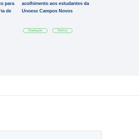
o para
acolhimento aos estudantes da
ia de
Unoesc Campos Novos
Graduação
Notícia