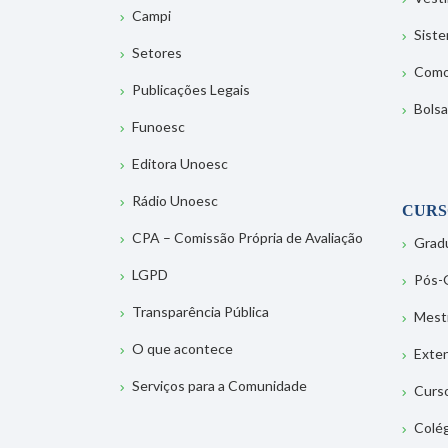
Campi
Sist
Setores
Como
Publicações Legais
Bolsa
Funoesc
Editora Unoesc
Rádio Unoesc
CURS
CPA – Comissão Própria de Avaliação
Grad
LGPD
Pós-
Transparência Pública
Mest
O que acontece
Exte
Serviços para a Comunidade
Curs
Colé