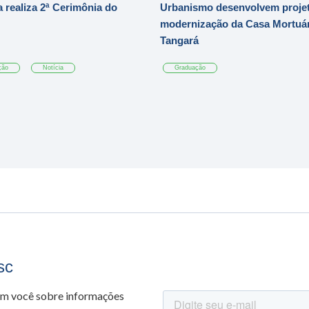
 realiza 2ª Cerimônia do
Urbanismo desenvolvem projet
modernização da Casa Mortuár
Tangará
ção
Notícia
Graduação
sc
om você sobre informações