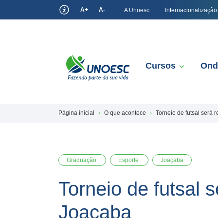
A+
A-
A Unoesc
Internacionalização
Cursos
Ond
Página inicial
O que acontece
Torneio de futsal será
Graduação
Esporte
Joaçaba
Torneio de futsal 
Joaçaba