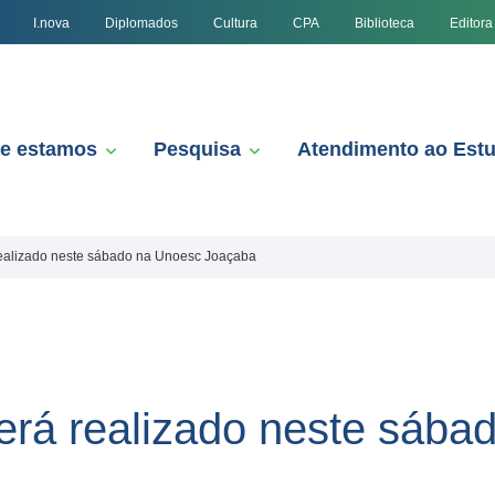
I.nova
Diplomados
Cultura
CPA
Biblioteca
Editora
e estamos
Pesquisa
Atendimento ao Est
 realizado neste sábado na Unoesc Joaçaba
será realizado neste sáb