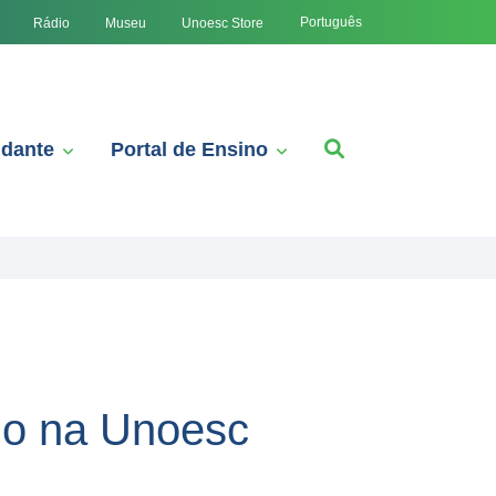
Português
Rádio
Museu
Unoesc Store
udante
Portal de Ensino
ado na Unoesc