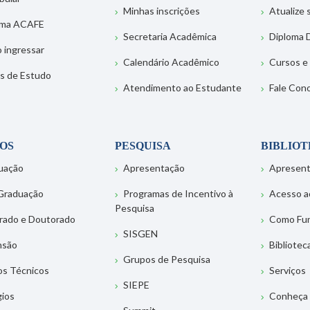
Minhas inscrições
Atualize
ema ACAFE
Secretaria Acadêmica
Diploma D
 ingressar
Calendário Acadêmico
Cursos e
s de Estudo
Atendimento ao Estudante
Fale Con
OS
PESQUISA
BIBLIO
uação
Apresentação
Apresen
Graduação
Programas de Incentivo à
Acesso a
Pesquisa
rado e Doutorado
Como Fu
SISGEN
nsão
Bibliotec
Grupos de Pesquisa
os Técnicos
Serviços
SIEPE
gios
Conheça 