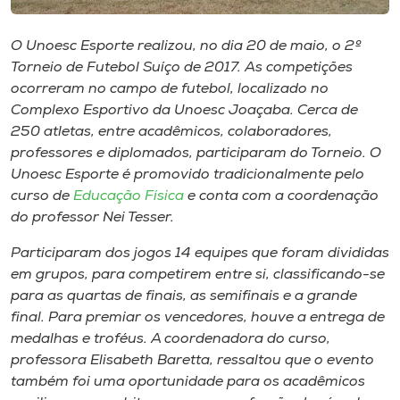
Museu
O Unoesc Esporte realizou, no dia 20 de maio, o 2º
Unoesc
Torneio de Futebol Suíço de 2017. As competições
Store
ocorreram no campo de futebol, localizado no
Complexo Esportivo da Unoesc Joaçaba. Cerca de
250 atletas, entre acadêmicos, colaboradores,
professores e diplomados, participaram do Torneio. O
Selecione
Unoesc Esporte é promovido tradicionalmente pelo
o idioma
curso de
Educação Física
e conta com a coordenação
do professor Nei Tesser.
Participaram dos jogos 14 equipes que foram divididas
A+
em grupos, para competirem entre si, classificando-se
A-
para as quartas de finais, as semifinais e a grande
final. Para premiar os vencedores, houve a entrega de
medalhas e troféus. A coordenadora do curso,
professora Elisabeth Baretta, ressaltou que o evento
também foi uma oportunidade para os acadêmicos