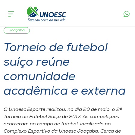
Página
O que
Torneio de futebol suíço reúne comunidade
inicial
acontece
acadêmica e externa
Cursos
Graduação
Notícia de evento
Esporte
Extensão
Onde estamos
Joaçaba
Torneio de futebol
Pesquisa
suíço reúne
Atendimento ao Estudante
comunidade
Portal de Ensino
acadêmica e externa
A
O Unoesc Esporte realizou, no dia 20 de maio, o 2º
Unoesc
Torneio de Futebol Suíço de 2017. As competições
ocorreram no campo de futebol, localizado no
Internacionalização
Complexo Esportivo da Unoesc Joaçaba. Cerca de