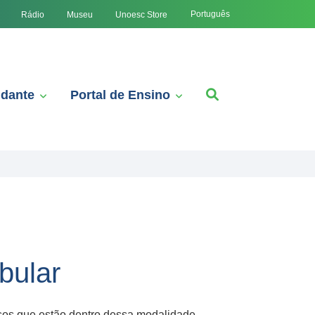
Português
Rádio
Museu
Unoesc Store
udante
Portal de Ensino
bular
ursos que estão dentro dessa modalidade,