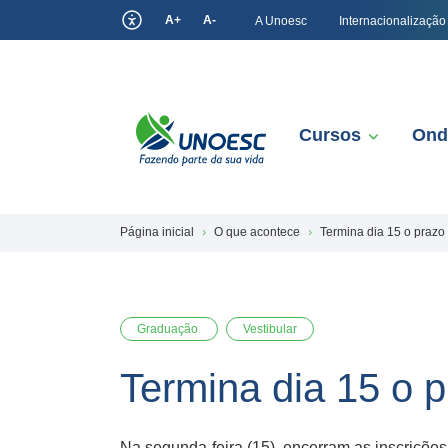
A+
A-
A Unoesc
Internacionalização
Cursos
Ond
Página inicial
O que acontece
Termina dia 15 o prazo 
Graduação
Vestibular
Termina dia 15 o p
Na segunda-feira (15), encerram as inscrições