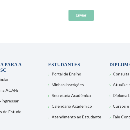
A PARA A
ESTUDANTES
DIPLOM
SC
Portal de Ensino
Consulta
bular
Minhas inscrições
Atualize
ema ACAFE
Secretaria Acadêmica
Diploma D
 ingressar
Calendário Acadêmico
Cursos e
s de Estudo
Atendimento ao Estudante
Fale Con