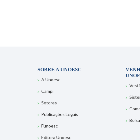
SOBRE A UNOESC
VENH
UNOE
A Unoesc
Vesti
Campi
Sist
Setores
Como
Publicações Legais
Bolsa
Funoesc
Editora Unoesc