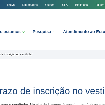
I.nova
Diplomados
Cultura
CPA
Biblioteca
Editora
e estamos
Pesquisa
Atendimento ao Est
de inscrição no vestibular
razo de inscrição no vesti
 para o vestibular. No site da Unoesc, é possível conferir os c