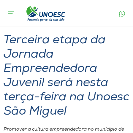
Página
O que
Terceira etapa da Jornada Empreendedora
inicial
acontece
Juvenil será nesta terça-feira na Unoesc São
Cursos
Miguel
Graduação
Notícia de evento
Onde estamos
Terceira etapa da
Pesquisa
Jornada
Empreendedora
Atendimento ao Estudante
Juvenil será nesta
Portal de Ensino
terça-feira na Unoesc
A
São Miguel
Unoesc
Internacionalização
Promover a cultura empreendedora no município de