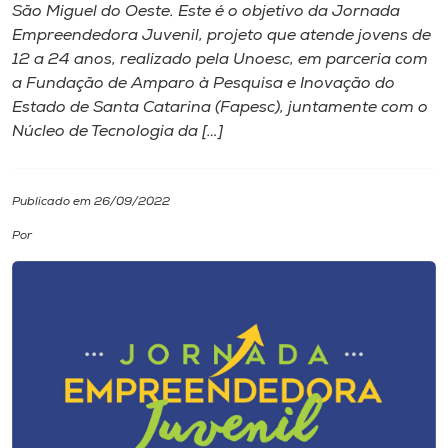
São Miguel do Oeste. Este é o objetivo da Jornada
Empreendedora Juvenil, projeto que atende jovens de
I.nova
12 a 24 anos, realizado pela Unoesc, em parceria com
a Fundação de Amparo à Pesquisa e Inovação do
Diplomados
Estado de Santa Catarina (Fapesc), juntamente com o
Núcleo de Tecnologia da […]
Cultura
Publicado em 26/09/2022
CPA
Por
Biblioteca
Editora
Rádio