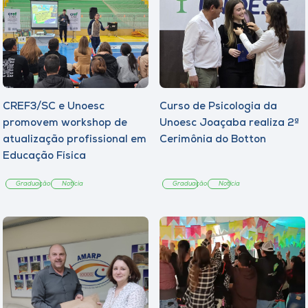
CREF3/SC e Unoesc
Curso de Psicologia da
promovem workshop de
Unoesc Joaçaba realiza 2ª
atualização profissional em
Cerimônia do Botton
Educação Física
Graduação
Notícia
Graduação
Notícia