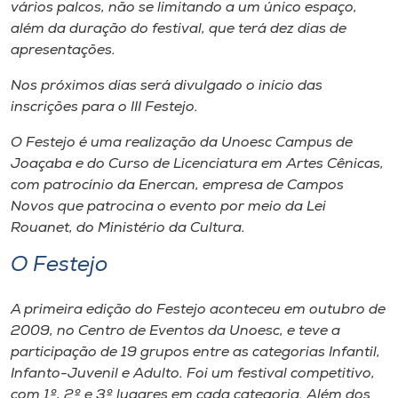
Museu
vários palcos, não se limitando a um único espaço,
além da duração do festival, que terá dez dias de
apresentações.
Unoesc
Store
Nos próximos dias será divulgado o início das
inscrições para o III Festejo.
O Festejo é uma realização da Unoesc Campus de
Joaçaba e do Curso de Licenciatura em Artes Cênicas,
Selecione
o idioma
com patrocínio da Enercan, empresa de Campos
Novos que patrocina o evento por meio da Lei
Rouanet, do Ministério da Cultura.
O Festejo
A+
A-
A primeira edição do Festejo aconteceu em outubro de
2009, no Centro de Eventos da Unoesc, e teve a
participação de 19 grupos entre as categorias Infantil,
Infanto-Juvenil e Adulto. Foi um festival competitivo,
com 1º, 2º e 3º lugares em cada categoria. Além dos