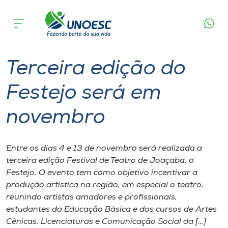
Página
O que
Terceira edição do Festejo será em
inicial
acontece
novembro
Cursos
Graduação
Joaçaba
Onde estamos
Terceira edição do
Pesquisa
Festejo será em
novembro
Atendimento ao Estudante
Portal de Ensino
Entre os dias 4 e 13 de novembro será realizada a
terceira edição Festival de Teatro de Joaçaba, o
Festejo. O evento tem como objetivo incentivar a
A
produção artística na região, em especial o teatro,
Unoesc
reunindo artistas amadores e profissionais,
estudantes da Educação Básica e dos cursos de Artes
Internacionalização
Cênicas, Licenciaturas e Comunicação Social da […]