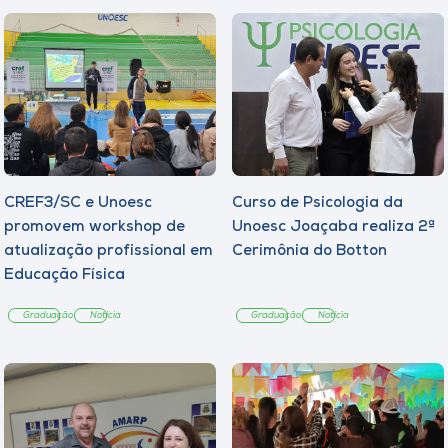
CREF3/SC e Unoesc
Curso de Psicologia da
promovem workshop de
Unoesc Joaçaba realiza 2ª
atualização profissional em
Cerimônia do Botton
Educação Física
Graduação
Notícia
Graduação
Notícia