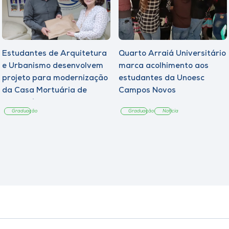
Estudantes de Arquitetura
Quarto Arraiá Universitário
e Urbanismo desenvolvem
marca acolhimento aos
projeto para modernização
estudantes da Unoesc
da Casa Mortuária de
Campos Novos
Tangará
Graduação
Graduação
Notícia