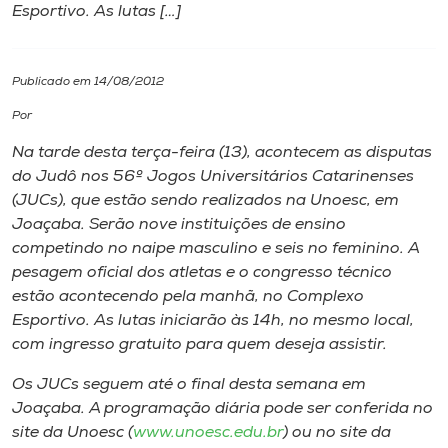
Esportivo. As lutas […]
I.nova
Publicado em 14/08/2012
Diplomados
Por
Na tarde desta terça-feira (13), acontecem as disputas
Cultura
do Judô nos 56º Jogos Universitários Catarinenses
(JUCs), que estão sendo realizados na Unoesc, em
CPA
Joaçaba. Serão nove instituições de ensino
competindo no naipe masculino e seis no feminino. A
pesagem oficial dos atletas e o congresso técnico
Biblioteca
estão acontecendo pela manhã, no Complexo
Esportivo. As lutas iniciarão às 14h, no mesmo local,
Editora
com ingresso gratuito para quem deseja assistir.
Os JUCs seguem até o final desta semana em
Rádio
Joaçaba. A programação diária pode ser conferida no
site da Unoesc (
www.unoesc.edu.br
) ou no site da