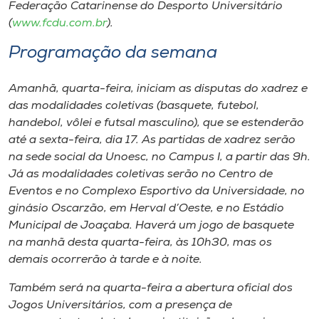
Museu
Federação Catarinense do Desporto Universitário
(
www.fcdu.com.br
).
Unoesc
Programação da semana
Store
Amanhã, quarta-feira, iniciam as disputas do xadrez e
das modalidades coletivas (basquete, futebol,
handebol, vôlei e futsal masculino), que se estenderão
Selecione
até a sexta-feira, dia 17. As partidas de xadrez serão
o idioma
na sede social da Unoesc, no Campus I, a partir das 9h.
Já as modalidades coletivas serão no Centro de
Eventos e no Complexo Esportivo da Universidade, no
ginásio Oscarzão, em Herval d’Oeste, e no Estádio
A+
Municipal de Joaçaba. Haverá um jogo de basquete
A-
na manhã desta quarta-feira, às 10h30, mas os
demais ocorrerão à tarde e à noite.
Também será na quarta-feira a abertura oficial dos
Jogos Universitários, com a presença de