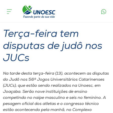
Página
O que
Terça-feira tem disputas de judô nos
inicial
acontece
JUCs
Cursos
Graduação
Joaçaba
Onde estamos
Terça-feira tem
Pesquisa
disputas de judô nos
JUCs
Atendimento ao Estudante
Portal de Ensino
Na tarde desta terça-feira (13), acontecem as disputas
do Judô nos 56º Jogos Universitários Catarinenses
(JUCs), que estão sendo realizados na Unoesc, em
A
Joaçaba. Serão nove instituições de ensino
Unoesc
competindo no naipe masculino e seis no feminino. A
pesagem oficial dos atletas e o congresso técnico
Internacionalização
estão acontecendo pela manhã, no Complexo