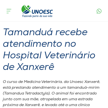
Página
O que
Tamanduá recebe atendimento no Hospital
inicial
acontece
Veterinário de Xanxerê
Cursos
Graduação
Sustentabilidade
Xanxerê
Onde estamos
Tamanduá recebe
Pesquisa
atendimento no
Hospital Veterinário
Atendimento ao Estudante
de Xanxerê
Portal de Ensino
O curso de Medicina Veterinária, da Unoesc Xanxerê,
A
está prestando atendimento a um tamanduá-mirim
Unoesc
(Tamandua Tetradactyla). O animal foi encontrado
junto com sua mãe, atropelada em uma estrada
Internacionalização
próxima de Xanxerê, e levado até a uma clínica