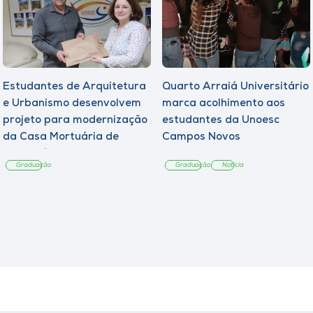
Estudantes de Arquitetura
Quarto Arraiá Universitário
e Urbanismo desenvolvem
marca acolhimento aos
projeto para modernização
estudantes da Unoesc
da Casa Mortuária de
Campos Novos
Tangará
Graduação
Graduação
Notícia