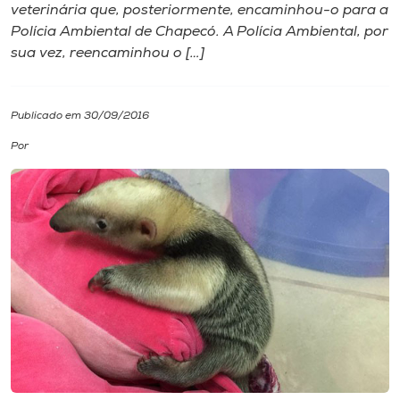
veterinária que, posteriormente, encaminhou-o para a
Polícia Ambiental de Chapecó. A Polícia Ambiental, por
I.nova
sua vez, reencaminhou o […]
Diplomados
Publicado em 30/09/2016
Cultura
Por
CPA
Biblioteca
Editora
Rádio