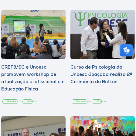
CREF3/SC e Unoesc
Curso de Psicologia da
promovem workshop de
Unoesc Joaçaba realiza 2ª
atualização profissional em
Cerimônia do Botton
Educação Física
Graduação
Notícia
Graduação
Notícia