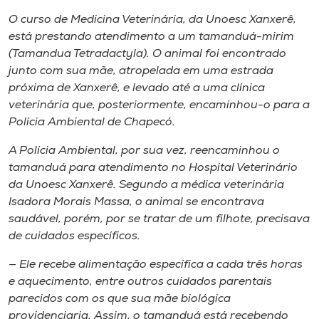
Museu
O curso de Medicina Veterinária, da Unoesc Xanxerê,
está prestando atendimento a um tamanduá-mirim
Unoesc
(
Tamandua Tetradactyla
). O animal foi encontrado
Store
junto com sua mãe, atropelada em uma estrada
próxima de Xanxerê, e levado até a uma clínica
veterinária que, posteriormente, encaminhou-o para a
Polícia Ambiental de Chapecó.
Selecione
o idioma
A Polícia Ambiental, por sua vez, reencaminhou o
tamanduá para atendimento no Hospital Veterinário
da Unoesc Xanxerê. Segundo a médica veterinária
Isadora Morais Massa, o animal se encontrava
A+
saudável, porém, por se tratar de um filhote, precisava
A-
de cuidados específicos.
— Ele recebe alimentação específica a cada três horas
e aquecimento, entre outros cuidados parentais
parecidos com os que sua mãe biológica
providenciaria. Assim, o tamanduá está recebendo