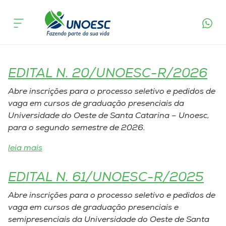
Tags Publicações Legais:
Cursos
Seletivo Unoesc
Onde estamos
EDITAL N. 20/UNOESC-R/2026
Pesquisa
Abre inscrições para o processo seletivo e pedidos de
vaga em cursos de graduação presenciais da
Atendimento ao Estudante
Universidade do Oeste de Santa Catarina – Unoesc,
para o segundo semestre de 2026.
Portal de Ensino
leia mais
A
EDITAL N. 61/UNOESC-R/2025
Unoesc
Abre inscrições para o processo seletivo e pedidos de
vaga em cursos de graduação presenciais e
Internacionalização
semipresenciais da Universidade do Oeste de Santa