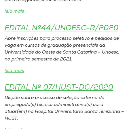
para o segundo semestre de 2024.
Museu
leia mais
Unoesc
EDITAL Nº44/UNOESC-R/2020
Store
Abre inscrições para processo seletivo e pedidos de
vaga em cursos de graduação presenciais da
Universidade do Oeste de Santa Catarina – Unoesc,
Selecione
o idioma
no primeiro semestre de 2021.
leia mais
A+
EDITAL Nº 07/HUST-DG/2020
A-
Dispõe sobre processo de seleção externa de
empregado(s) técnico administrativo(s) para
atuar(em) no Hospital Universitário Santa Terezinha –
HUST.