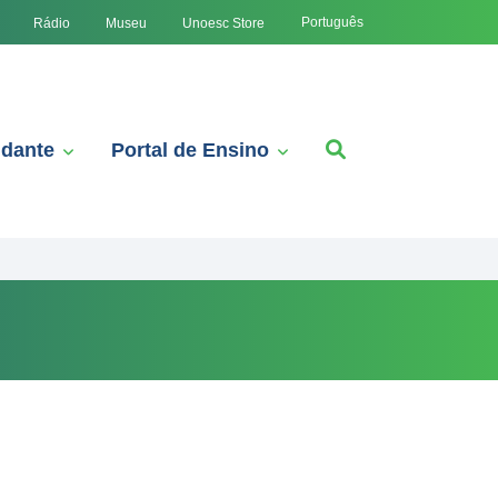
Português
Rádio
Museu
Unoesc Store
udante
Portal de Ensino