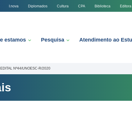
I.nova
Diplomados
Cultura
CPA
Biblioteca
Editora
e estamos
Pesquisa
Atendimento ao Est
EDITAL Nº44/UNOESC-R/2020
is