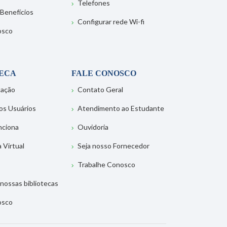
Telefones
 Benefícios
Configurar rede Wi-fi
osco
TECA
FALE CONOSCO
tação
Contato Geral
os Usuários
Atendimento ao Estudante
nciona
Ouvidoria
a Virtual
Seja nosso Fornecedor
Trabalhe Conosco
nossas bibliotecas
osco