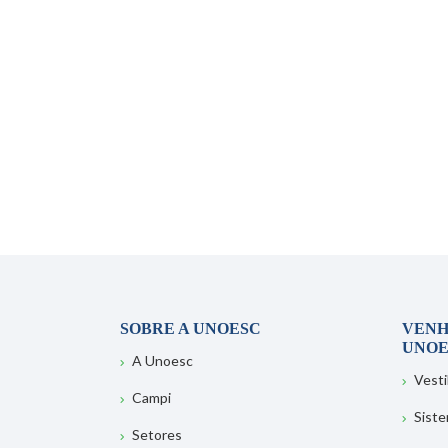
SOBRE A UNOESC
VENH
UNOE
A Unoesc
Vesti
Campi
Sist
Setores