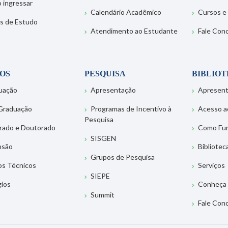
 ingressar
Calendário Acadêmico
Cursos e
s de Estudo
Atendimento ao Estudante
Fale Con
OS
PESQUISA
BIBLIO
uação
Apresentação
Apresen
Graduação
Programas de Incentivo à
Acesso a
Pesquisa
rado e Doutorado
Como Fu
SISGEN
nsão
Bibliotec
Grupos de Pesquisa
os Técnicos
Serviços
SIEPE
gios
Conheça 
Summit
Fale Con