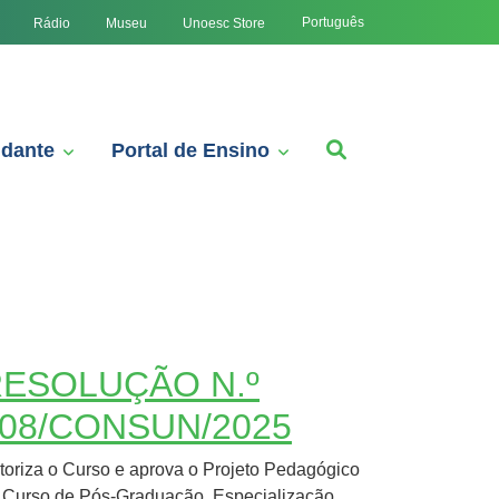
Português
Rádio
Museu
Unoesc Store
udante
Portal de Ensino
ESOLUÇÃO N.º
08/CONSUN/2025
toriza o Curso e aprova o Projeto Pedagógico
 Curso de Pós-Graduação, Especialização,