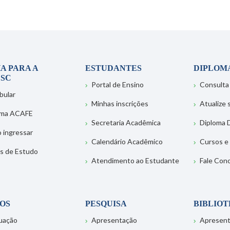
A PARA A
ESTUDANTES
DIPLOM
SC
Portal de Ensino
Consulta
bular
Minhas inscrições
Atualize
ema ACAFE
Secretaria Acadêmica
Diploma D
 ingressar
Calendário Acadêmico
Cursos e
s de Estudo
Atendimento ao Estudante
Fale Con
OS
PESQUISA
BIBLIO
uação
Apresentação
Apresen