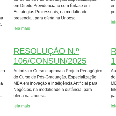
em Direito Previdenciário com Ênfase em
em
Estratégias Processuais, na modalidade
pr
na
presencial, para oferta na Unoesc.
le
.
leia mais
RESOLUÇÃO N.º
R
106/CONSUN/2025
1
ico
Autoriza o Curso e aprova o Projeto Pedagógico
Au
do Curso de Pós-Graduação, Especialização
do
ma
MBA em Inovação e Inteligência Artificial para
MB
Negócios, na modalidade a distância, para
In
.
oferta na Unoesc.
pa
leia mais
le