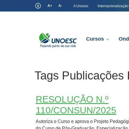
A+
A-
A Unoesc
Internacionalização
Cursos
Ond
Tags Publicações 
RESOLUÇÃO N.º
110/CONSUN/2025
Autoriza o Curso e aprova o Projeto Pedagóg
do Curso de Pós-Graduação, Especialização,