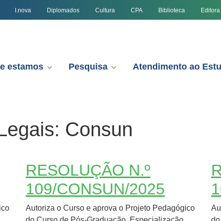
I.nova
Diplomados
Cultura
CPA
Biblioteca
Editora
e estamos
Pesquisa
Atendimento ao Est
Legais:
Consun
RESOLUÇÃO N.º
R
109/CONSUN/2025
1
ico
Autoriza o Curso e aprova o Projeto Pedagógico
Au
do Curso de Pós-Graduação, Especialização,
do