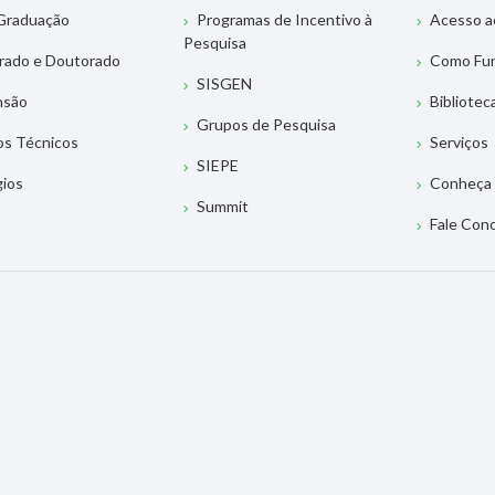
Graduação
Programas de Incentivo à
Acesso a
Pesquisa
rado e Doutorado
Como Fu
SISGEN
nsão
Bibliotec
Grupos de Pesquisa
os Técnicos
Serviços
SIEPE
gios
Conheça 
Summit
Fale Con