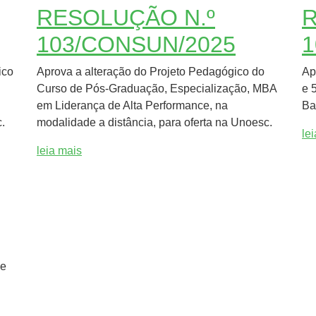
RESOLUÇÃO N.º
R
103/CONSUN/2025
1
ico
Aprova a alteração do Projeto Pedagógico do
Ap
Curso de Pós-Graduação, Especialização, MBA
e 
em Liderança de Alta Performance, na
Ba
.
modalidade a distância, para oferta na Unoesc.
le
leia mais
de