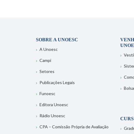
SOBRE A UNOESC
VENH
UNOE
A Unoesc
Vesti
Campi
Sist
Setores
Como
Publicações Legais
Bolsa
Funoesc
Editora Unoesc
Rádio Unoesc
CURS
CPA – Comissão Própria de Avaliação
Grad