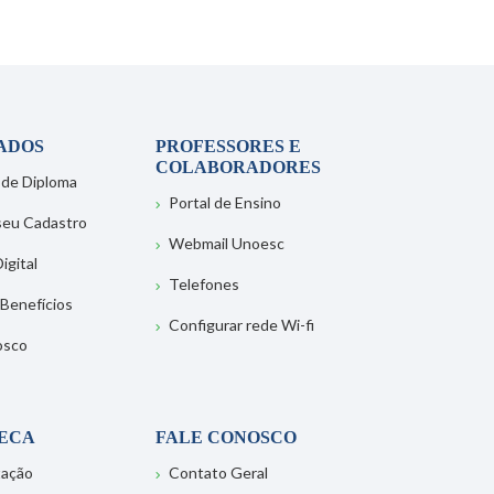
ADOS
PROFESSORES E
COLABORADORES
 de Diploma
Portal de Ensino
 seu Cadastro
Webmail Unoesc
igital
Telefones
 Benefícios
Configurar rede Wi-fi
osco
TECA
FALE CONOSCO
tação
Contato Geral