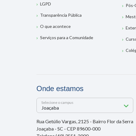
LGPD
Pós-
Transparência Pública
Mest
O que acontece
Exte
Serviços para a Comunidade
Curs
Colé
Onde estamos
Selecione o campus
Rua Getúlio Vargas, 2125 - Bairro Flor da Serra
Joaçaba - SC - CEP 89600-000
Telefone (49) 3551-2000