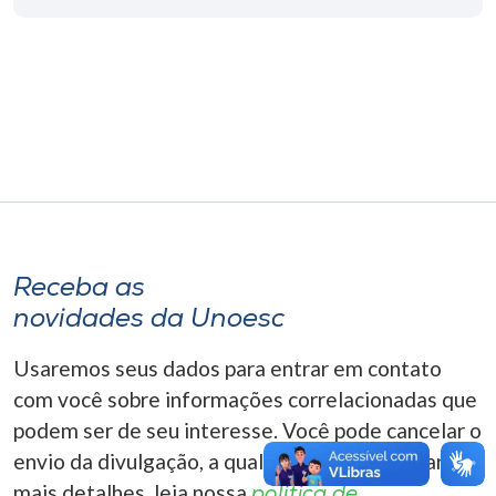
Museu
Unoesc
Store
Selecione
o idioma
Receba as
novidades da Unoesc
A+
A-
Usaremos seus dados para entrar em contato
com você sobre informações correlacionadas que
podem ser de seu interesse. Você pode cancelar o
envio da divulgação, a qualquer momento. Para
mais detalhes, leia nossa
política de