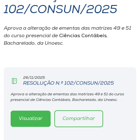
102/CONSUN/2025
I.nova
Aprova a alteração de ementas das matrizes 49 e 51
Diplomados
do curso presencial de
Ciências Contábeis
,
Bacharelado, da Unoesc.
Cultura
CPA
26/11/2025
RESOLUÇÃO N.º 102/CONSUN/2025
Biblioteca
Aprova a alteração de ementas das matrizes 49 e 51 do curso
presencial de Ciências Contábeis, Bacharelado, da Unoesc.
Editora
Visualizar
Compartilhar
Rádio