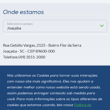
Onde estamos
Selecione o campus
Rua Getúlio Vargas, 2125 - Bairro Flor da Serra
Joaçaba - SC - CEP 89600-000
Telefone (49) 3551-2000
Siga a Unoesc
Nós utilizamos os Cookies para tornar suas interações
com nosso site mais significativa. Eles nos ajudam a
entender melhor como nosso website está sendo usado,
assim podemos entregar conteúdo sob medida para
você. Para mais informações sobre os tipos diferentes de
cookies que estamos usando, leia nossa
Política de