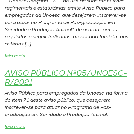
– Unoesc Joaçaba – SC, no uso de suas atribuições
Museu
regimentais e estatutárias, emite Aviso Público para
empregados da Unoesc, que desejarem inscrever-se
Unoesc
para atuar no Programa de Pós-graduação em
Store
Sanidade e Produção Animal”, de acordo com os
requisitos a seguir indicados, atendendo também aos
critérios […]
leia mais
Selecione
o idioma
AVISO PÚBLICO Nº05/UNOESC-
R/2021
A+
Aviso Público para empregados da Unoesc, na forma
A-
do item 7.1 deste aviso público, que desejarem
inscrever-se para atuar no Programa de Pós-
graduação em Sanidade e Produção Animal.
leia mais