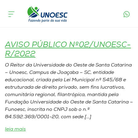
Tags Publicações Legais:
Atos
Cursos
Oficiais
Onde estamos
AVISO PÚBLICO Nº02/UNOESC-
Pesquisa
R/2022
O Reitor da Universidade do Oeste de Santa Catarina
Atendimento ao Estudante
– Unoesc, Campus de Joaçaba – SC, entidade
educacional, criada pela Lei Municipal nº 545/68 e
Portal de Ensino
estruturada de direito privado, sem fins lucrativos,
comunitária regional, filantrópica, mantida pela
Fundação Universidade do Oeste de Santa Catarina –
A
Funoesc, inscrita no CNPJ sob o n.º
Unoesc
84.592.369/0001-20, com sede […]
leia mais
Internacionalização