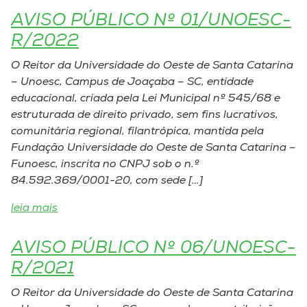
AVISO PÚBLICO Nº 01/UNOESC-
I.nova
R/2022
O Reitor da Universidade do Oeste de Santa Catarina
Diplomados
– Unoesc, Campus de Joaçaba – SC, entidade
educacional, criada pela Lei Municipal nº 545/68 e
Cultura
estruturada de direito privado, sem fins lucrativos,
comunitária regional, filantrópica, mantida pela
Fundação Universidade do Oeste de Santa Catarina –
CPA
Funoesc, inscrita no CNPJ sob o n.º
84.592.369/0001-20, com sede […]
Biblioteca
leia mais
Editora
AVISO PÚBLICO Nº 06/UNOESC-
R/2021
Rádio
O Reitor da Universidade do Oeste de Santa Catarina