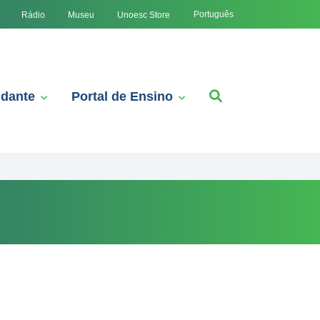
Português
Rádio
Museu
Unoesc Store
udante
Portal de Ensino