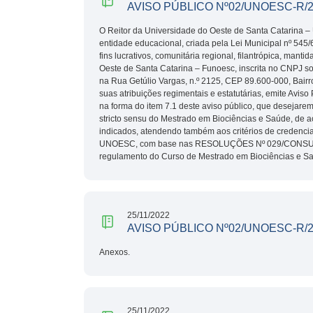
AVISO PÚBLICO Nº02/UNOESC-R/
O Reitor da Universidade do Oeste de Santa Catarina 
entidade educacional, criada pela Lei Municipal nº 545/6
fins lucrativos, comunitária regional, filantrópica, man
Oeste de Santa Catarina – Funoesc, inscrita no CNPJ s
na Rua Getúlio Vargas, n.º 2125, CEP 89.600-000, Bairr
suas atribuições regimentais e estatutárias, emite Avi
na forma do item 7.1 deste aviso público, que desejare
stricto sensu do Mestrado em Biociências e Saúde, de a
indicados, atendendo também aos critérios de credenc
UNOESC, com base nas RESOLUÇÕES Nº 029/CONSUN
regulamento do Curso de Mestrado em Biociências e S
25/11/2022
AVISO PÚBLICO Nº02/UNOESC-R/
Anexos.
25/11/2022