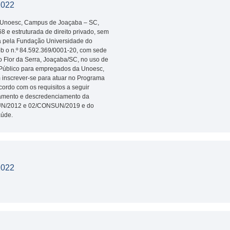
2022
– Unoesc, Campus de Joaçaba – SC,
8 e estruturada de direito privado, sem
tida pela Fundação Universidade do
ob o n.º 84.592.369/0001-20, com sede
o Flor da Serra, Joaçaba/SC, no uso de
so Público para empregados da Unoesc,
m inscrever-se para atuar no Programa
cordo com os requisitos a seguir
iamento e descredenciamento da
/2012 e 02/CONSUN/2019 e do
aúde.
2022