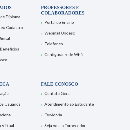
ADOS
PROFESSORES E
COLABORADORES
 de Diploma
Portal de Ensino
 seu Cadastro
Webmail Unoesc
igital
Telefones
 Benefícios
Configurar rede Wi-fi
osco
TECA
FALE CONOSCO
tação
Contato Geral
os Usuários
Atendimento ao Estudante
nciona
Ouvidoria
a Virtual
Seja nosso Fornecedor