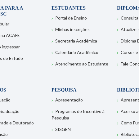
A PARA A
ESTUDANTES
DIPLOM
SC
Portal de Ensino
Consulta
bular
Minhas inscrições
Atualize
ema ACAFE
Secretaria Acadêmica
Diploma D
 ingressar
Calendário Acadêmico
Cursos e
s de Estudo
Atendimento ao Estudante
Fale Con
OS
PESQUISA
BIBLIO
uação
Apresentação
Apresen
Graduação
Programas de Incentivo à
Acesso a
Pesquisa
rado e Doutorado
Como Fu
SISGEN
nsão
Bibliotec