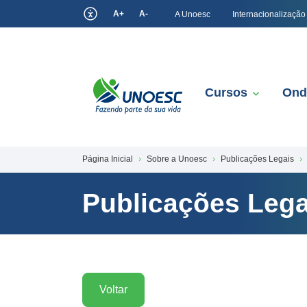
A+
A-
A Unoesc
Internacionalização
Cursos
Ond
Página Inicial
Sobre a Unoesc
Publicações Legais
Publicações Lega
Voltar