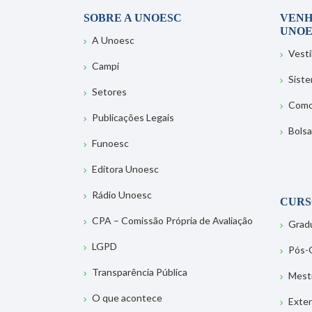
SOBRE A UNOESC
VENH
UNOE
A Unoesc
Vesti
Campi
Sist
Setores
Como
Publicações Legais
Bolsa
Funoesc
Editora Unoesc
Rádio Unoesc
CURS
CPA – Comissão Própria de Avaliação
Grad
LGPD
Pós-
Transparência Pública
Mest
O que acontece
Exte