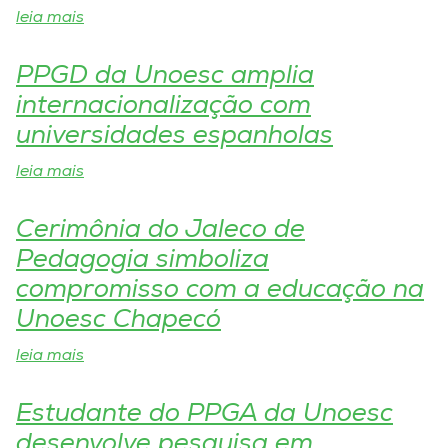
Museu
leia mais
Unoesc
PPGD da Unoesc amplia
Store
internacionalização com
universidades espanholas
leia mais
Selecione
o idioma
Cerimônia do Jaleco de
Pedagogia simboliza
compromisso com a educação na
A+
Unoesc Chapecó
A-
leia mais
Estudante do PPGA da Unoesc
desenvolve pesquisa em