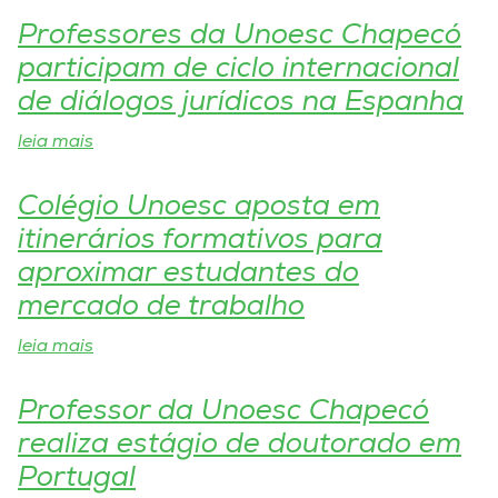
Professores da Unoesc Chapecó
I.nova
participam de ciclo internacional
de diálogos jurídicos na Espanha
Diplomados
leia mais
Cultura
Colégio Unoesc aposta em
itinerários formativos para
CPA
aproximar estudantes do
mercado de trabalho
Biblioteca
leia mais
Editora
Professor da Unoesc Chapecó
realiza estágio de doutorado em
Rádio
Portugal