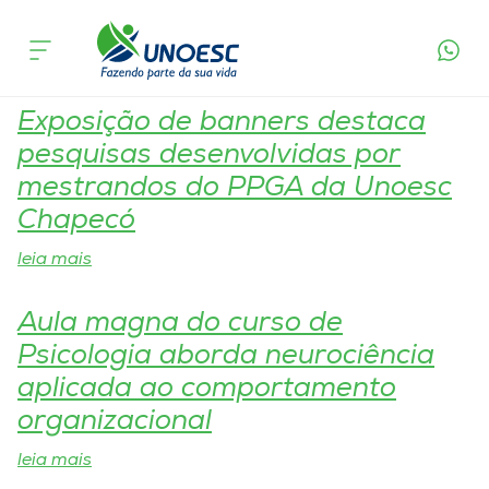
Tag:
Unoesc Chapecó
Cursos
Onde estamos
Exposição de banners destaca
pesquisas desenvolvidas por
Pesquisa
mestrandos do PPGA da Unoesc
Chapecó
Atendimento ao Estudante
leia mais
Portal de Ensino
Aula magna do curso de
Psicologia aborda neurociência
A
aplicada ao comportamento
Unoesc
organizacional
leia mais
Internacionalização