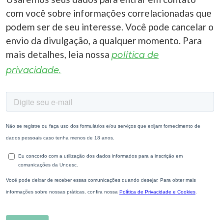
com você sobre informações correlacionadas que
I.nova
podem ser de seu interesse. Você pode cancelar o
envio da divulgação, a qualquer momento. Para
Diplomados
mais detalhes, leia nossa
política de
privacidade.
Cultura
CPA
Biblioteca
Editora
Rádio