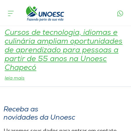
Tag:
Cursos Pagos
Cursos
Onde estamos
Cursos de tecnologia, idiomas e
culinária ampliam oportunidades
Pesquisa
de aprendizado para pessoas a
partir de 55 anos na Unoesc
Atendimento ao Estudante
Chapecó
leia mais
Portal de Ensino
A
Receba as
Unoesc
novidades da Unoesc
Internacionalização
Usaremos seus dados para entrar em contato