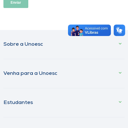
Museu
Unoesc
Store
Sobre a Unoesc
Selecione
o idioma
Venha para a Unoesc
A+
A-
Estudantes