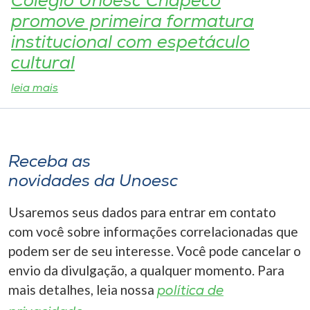
Colégio Unoesc Chapecó
promove primeira formatura
I.nova
institucional com espetáculo
cultural
Diplomados
leia mais
Cultura
CPA
Receba as
novidades da Unoesc
Biblioteca
Usaremos seus dados para entrar em contato
com você sobre informações correlacionadas que
Editora
podem ser de seu interesse. Você pode cancelar o
envio da divulgação, a qualquer momento. Para
Rádio
mais detalhes, leia nossa
política de