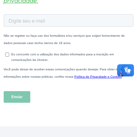
privacidade.
Museu
Unoesc
Store
Selecione
o idioma
A+
A-