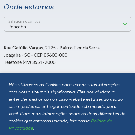
Onde estamos
Selecione o campus
Rua Getúlio Vargas, 2125 - Bairro Flor da Serra
Joaçaba - SC - CEP 89600-000
Telefone (49) 3551-2000
Siga a Unoesc
Nós utilizamos os Cookies para tornar suas interações
com nosso site mais significativa. Eles nos ajudam a
entender melhor como nosso website está sendo usado,
assim podemos entregar conteúdo sob medida para
você. Para mais informações sobre os tipos diferentes de
cookies que estamos usando, leia nossa
Política de
Privacidade
.