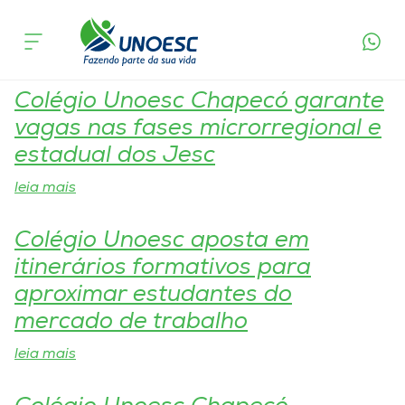
Tag:
Colégio Unoesc
Cursos
Onde estamos
Colégio Unoesc Chapecó garante
vagas nas fases microrregional e
Pesquisa
estadual dos Jesc
leia mais
Atendimento ao Estudante
Colégio Unoesc aposta em
Portal de Ensino
itinerários formativos para
aproximar estudantes do
A
mercado de trabalho
Unoesc
leia mais
Internacionalização