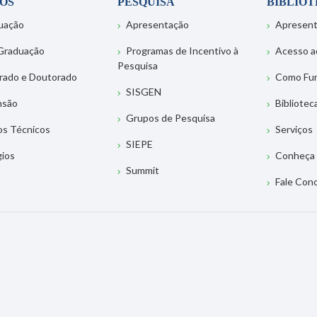
OS
PESQUISA
BIBLIO
uação
Apresentação
Apresen
Graduação
Programas de Incentivo à
Acesso a
Pesquisa
rado e Doutorado
Como Fu
SISGEN
nsão
Bibliotec
Grupos de Pesquisa
os Técnicos
Serviços
SIEPE
gios
Conheça 
Summit
Fale Con