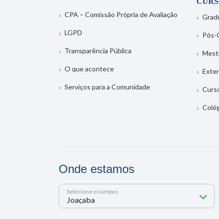
CURS
CPA – Comissão Própria de Avaliação
Grad
LGPD
Pós-
Transparência Pública
Mest
O que acontece
Exte
Serviços para a Comunidade
Curs
Colé
Onde estamos
Selecione o campus