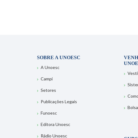
SOBRE A UNOESC
VENH
UNOE
A Unoesc
Vesti
Campi
Sist
Setores
Como
Publicações Legais
Bolsa
Funoesc
Editora Unoesc
Rádio Unoesc