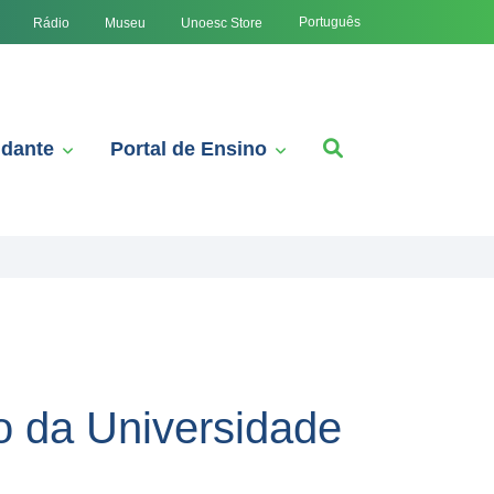
Português
Rádio
Museu
Unoesc Store
udante
Portal de Ensino
do da Universidade