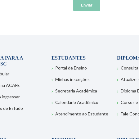
A PARA A
ESTUDANTES
DIPLOM
SC
Portal de Ensino
Consulta
bular
Minhas inscrições
Atualize
ema ACAFE
Secretaria Acadêmica
Diploma D
 ingressar
Calendário Acadêmico
Cursos e
s de Estudo
Atendimento ao Estudante
Fale Con