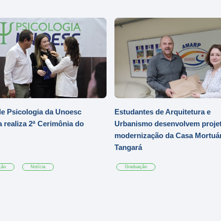
e Psicologia da Unoesc
Estudantes de Arquitetura e
 realiza 2ª Cerimônia do
Urbanismo desenvolvem projet
modernização da Casa Mortuár
Tangará
ção
Notícia
Graduação