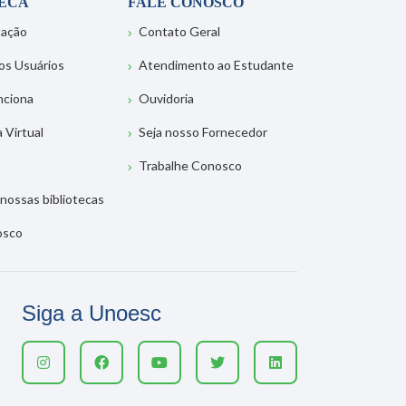
TECA
FALE CONOSCO
tação
Contato Geral
os Usuários
Atendimento ao Estudante
nciona
Ouvidoria
a Virtual
Seja nosso Fornecedor
Trabalhe Conosco
nossas bibliotecas
osco
Siga a Unoesc