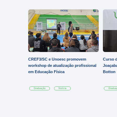
CREF3/SC e Unoesc promovem
Curso d
workshop de atualização profissional
Joaçaba
em Educação Física
Botton
Graduação
Notícia
Gradua