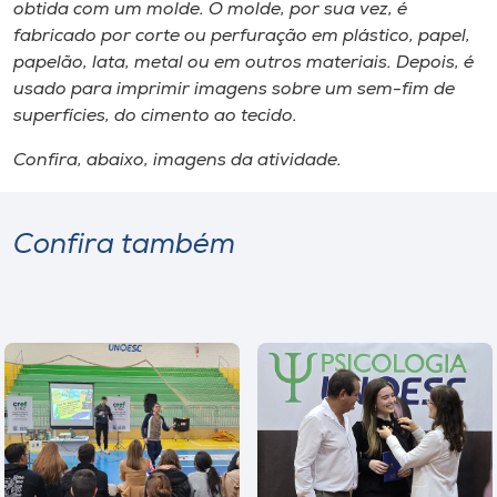
Museu
obtida com um molde. O molde, por sua vez, é
fabricado por corte ou perfuração em plástico, papel,
papelão, lata, metal ou em outros materiais. Depois, é
Unoesc
usado para imprimir imagens sobre um sem-fim de
Store
superfícies, do cimento ao tecido.
Confira, abaixo, imagens da atividade.
Selecione
o idioma
Confira também
A+
A-