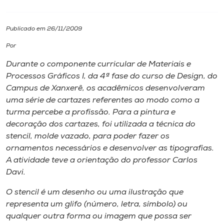
I.nova
Publicado em 26/11/2009
Por
Diplomados
Durante o componente curricular de Materiais e
Processos Gráficos I, da 4ª fase do curso de Design, do
Cultura
Campus de Xanxerê, os acadêmicos desenvolveram
uma série de cartazes referentes ao modo como a
CPA
turma percebe a profissão. Para a pintura e
decoração dos cartazes, foi utilizada a técnica do
stencil
, molde vazado, para poder fazer os
Biblioteca
ornamentos necessários e desenvolver as tipografias.
A atividade teve a orientação do professor Carlos
Editora
Davi.
O
stencil
é um desenho ou uma ilustração que
Rádio
representa um glifo (número, letra, símbolo) ou
qualquer outra forma ou imagem que possa ser