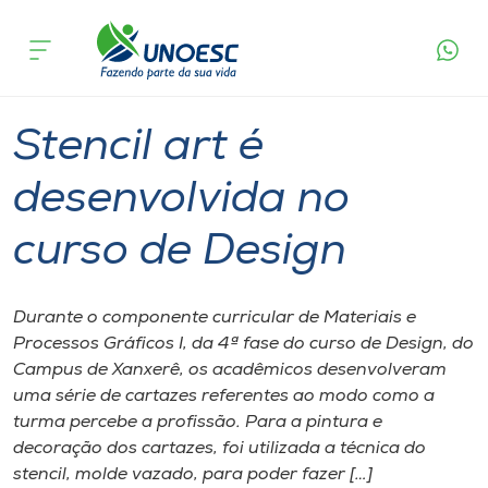
Página
O que
Stencil art é desenvolvida no curso de
inicial
acontece
Design
Cursos
Graduação
Xanxerê
Onde estamos
Stencil art é
Pesquisa
desenvolvida no
curso de Design
Atendimento ao Estudante
Portal de Ensino
Durante o componente curricular de Materiais e
Processos Gráficos I, da 4ª fase do curso de Design, do
Campus de Xanxerê, os acadêmicos desenvolveram
A
uma série de cartazes referentes ao modo como a
Unoesc
turma percebe a profissão. Para a pintura e
decoração dos cartazes, foi utilizada a técnica do
Internacionalização
stencil, molde vazado, para poder fazer […]