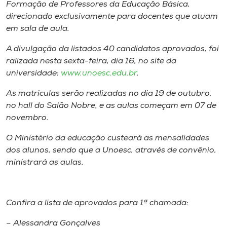
Museu
Formação de Professores da Educação Básica,
direcionado exclusivamente para docentes que atuam
em sala de aula.
Unoesc
Store
A divulgação da listados 40 candidatos aprovados, foi
ralizada nesta sexta-feira, dia 16, no site da
universidade:
www.unoesc.edu.br
.
As matriculas serão realizadas no dia 19 de outubro,
Selecione
o idioma
no hall do Salão Nobre, e as aulas começam em 07 de
novembro.
O Ministério da educação custeará as mensalidades
A+
dos alunos, sendo que a Unoesc, através de convênio,
A-
ministrará as aulas.
Confira a lista de aprovados para 1ª chamada:
– Alessandra Gonçalves