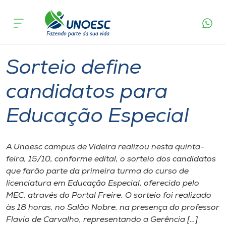
Página
O que
Sorteio define candidatos para
inicial
acontece
Educação Especial
Cursos
Graduação
Onde estamos
Sorteio define
Pesquisa
candidatos para
Educação Especial
Atendimento ao Estudante
Portal de Ensino
A Unoesc campus de Videira realizou nesta quinta-
feira, 15/10, conforme edital, o sorteio dos candidatos
que farão parte da primeira turma do curso de
A
licenciatura em Educação Especial, oferecido pelo
Unoesc
MEC, através do Portal Freire. O sorteio foi realizado
às 18 horas, no Salão Nobre, na presença do professor
Internacionalização
Flavio de Carvalho, representando a Gerência […]