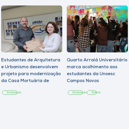
Estudantes de Arquitetura
Quarto Arraiá Universitário
e Urbanismo desenvolvem
marca acolhimento aos
projeto para modernização
estudantes da Unoesc
da Casa Mortuária de
Campos Novos
Tangará
Graduação
Graduação
Notícia