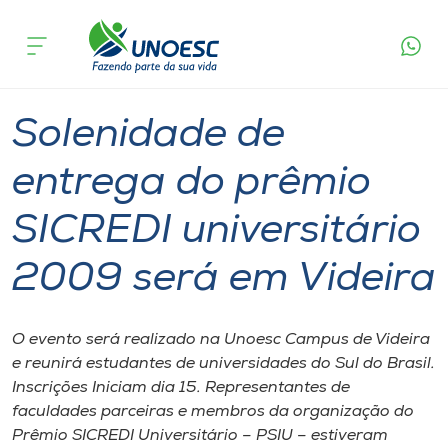
Página
O que
Solenidade de entrega do prêmio SICREDI
inicial
acontece
universitário 2009 será em Videira
Cursos
Graduação
Onde estamos
Solenidade de
Pesquisa
entrega do prêmio
SICREDI universitário
Atendimento ao Estudante
2009 será em Videira
Portal de Ensino
O evento será realizado na Unoesc Campus de Videira
A
e reunirá estudantes de universidades do Sul do Brasil.
Unoesc
Inscrições Iniciam dia 15. Representantes de
faculdades parceiras e membros da organização do
Internacionalização
Prêmio SICREDI Universitário – PSIU – estiveram