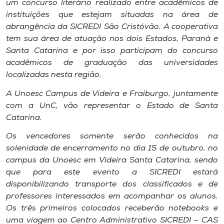
um concurso literário realizado entre acadêmicos de
Museu
instituições que estejam situadas na área de
abrangência da SICREDI São Cristóvão. A cooperativa
Unoesc
tem sua área de atuação nos dois Estados, Paraná e
Store
Santa Catarina e por isso participam do concurso
acadêmicos de graduação das universidades
localizadas nesta região.
A Unoesc Campus de Videira e Fraiburgo, juntamente
Selecione
o idioma
com a UnC, vão representar o Estado de Santa
Catarina.
Os vencedores somente serão conhecidos na
A+
solenidade de encerramento no dia 15 de outubro, no
A-
campus da Unoesc em Videira Santa Catarina, sendo
que para este evento a SICREDI estará
disponibilizando transporte dos classificados e de
professores interessados em acompanhar os alunos.
Os três primeiros colocados receberão notebooks e
uma viagem ao Centro Administrativo SICREDI – CAS