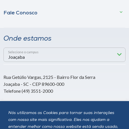
Fale Conosco
Onde estamos
Selecione o campus
Rua Getúlio Vargas, 2125 - Bairro Flor da Serra
Joaçaba - SC - CEP 89600-000
Telefone (49) 3551-2000
Siga a Unoesc
Nós utilizamos os Cookies para tornar suas interações
com nosso site mais significativa. Eles nos ajudam a
entender melhor como nosso website está sendo usado,