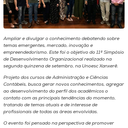
Museu
Unoesc
Store
Ampliar e divulgar o conhecimento debatendo sobre
temas emergentes, mercado, inovação e
empreendedorismo. Este foi o objetivo do 11º Simpósio
Selecione
o idioma
de Desenvolvimento Organizacional realizado na
segunda quinzena de setembro, na Unoesc Xanxerê.
Projeto dos cursos de Administração e Ciências
A+
Contábeis, busca gerar novos conhecimentos, agregar
A-
ao desenvolvimento do perfil dos acadêmicos o
contato com as principais tendências do momento,
tratando de temas atuais e de interesse de
profissionais de todas as áreas envolvidas.
O evento foi pensado na perspectiva de promover