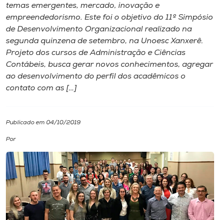
temas emergentes, mercado, inovação e
empreendedorismo. Este foi o objetivo do 11º Simpósio
I.nova
de Desenvolvimento Organizacional realizado na
segunda quinzena de setembro, na Unoesc Xanxerê.
Diplomados
Projeto dos cursos de Administração e Ciências
Contábeis, busca gerar novos conhecimentos, agregar
ao desenvolvimento do perfil dos acadêmicos o
Cultura
contato com as […]
CPA
Publicado em 04/10/2019
Biblioteca
Por
Editora
Rádio