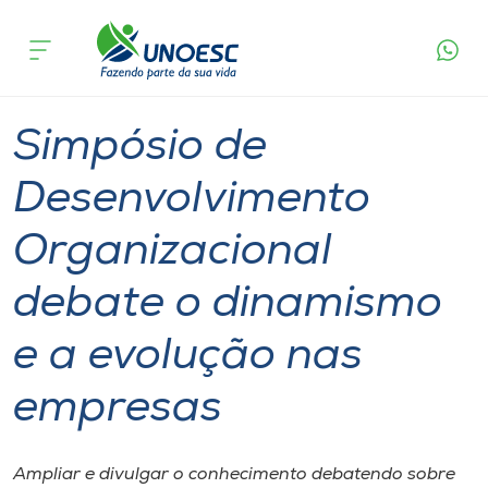
Página
O que
Simpósio de Desenvolvimento Organizacional
inicial
acontece
debate o dinamismo e a evolução nas empresas
Cursos
Graduação
Xanxerê
Onde estamos
Simpósio de
Pesquisa
Desenvolvimento
Organizacional
Atendimento ao Estudante
debate o dinamismo
Portal de Ensino
e a evolução nas
A
empresas
Unoesc
Internacionalização
Ampliar e divulgar o conhecimento debatendo sobre