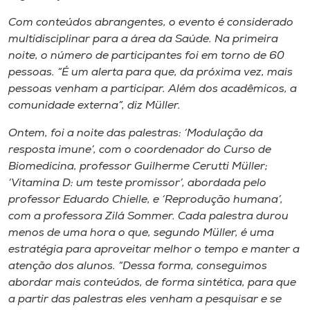
Museu
Com conteúdos abrangentes, o evento é considerado
multidisciplinar para a área da Saúde. Na primeira
Unoesc
noite, o número de participantes foi em torno de 60
Store
pessoas. “É um alerta para que, da próxima vez, mais
pessoas venham a participar. Além dos acadêmicos, a
comunidade externa”, diz Müller.
Selecione
Ontem, foi a noite das palestras: ‘Modulação da
o idioma
resposta imune’, com o coordenador do Curso de
Biomedicina, professor Guilherme Cerutti Müller;
‘Vitamina D: um teste promissor’, abordada pelo
professor Eduardo Chielle, e ‘Reprodução humana’,
A+
com a professora Zilá Sommer. Cada palestra durou
A-
menos de uma hora o que, segundo Müller, é uma
estratégia para aproveitar melhor o tempo e manter a
atenção dos alunos. “Dessa forma, conseguimos
abordar mais conteúdos, de forma sintética, para que
a partir das palestras eles venham a pesquisar e se