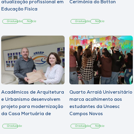
atualização profissional em
Cerimônia do Botton
Educação Física
Graduação
Notícia
Graduação
Notícia
Acadêmicos de Arquitetura
Quarto Arraiá Universitário
e Urbanismo desenvolvem
marca acolhimento aos
projeto para modernização
estudantes da Unoesc
da Casa Mortuária de
Campos Novos
Tangará
Graduação
Graduação
Notícia