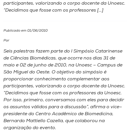
participantes, valorizando o corpo docente da Unoesc.
“Decidimos que fosse com os professores […]
I.nova
Diplomados
Publicado em 01/06/2010
Por
Cultura
Seis palestras fazem parte do I Simpósio Catarinense
de Ciências Biomédicas, que ocorre nos dias 31 de
CPA
maio e 02 de junho de 2010, na Unoesc – Campus de
São Miguel do Oeste. O objetivo do simpósio é
proporcionar conhecimento complementar aos
Biblioteca
participantes, valorizando o corpo docente da Unoesc.
“Decidimos que fosse com os professores da Unoesc.
Editora
Por isso, primeiro, conversamos com eles para decidir
os assuntos válidos para a discussão”, afirma o vice–
presidente do Centro Acadêmico de Biomedicina,
Rádio
Bernardo Mattiello Cazella, que colaborou na
organização do evento.