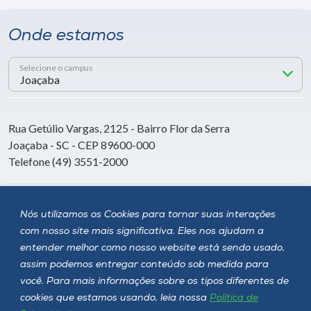
Onde estamos
Selecione o campus
Rua Getúlio Vargas, 2125 - Bairro Flor da Serra
Joaçaba - SC - CEP 89600-000
Telefone (49) 3551-2000
Siga a Unoesc
Nós utilizamos os Cookies para tornar suas interações
com nosso site mais significativa. Eles nos ajudam a
entender melhor como nosso website está sendo usado,
assim podemos entregar conteúdo sob medida para
você. Para mais informações sobre os tipos diferentes de
cookies que estamos usando, leia nossa
Política de