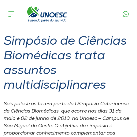
Página
O que
Simpósio de Ciências Biomédicas trata
inicial
acontece
assuntos multidisciplinares
Cursos
Graduação
São Miguel do Oeste
Onde estamos
Simpósio de Ciências
Pesquisa
Biomédicas trata
assuntos
Atendimento ao Estudante
multidisciplinares
Portal de Ensino
Seis palestras fazem parte do I Simpósio Catarinense
A
de Ciências Biomédicas, que ocorre nos dias 31 de
Unoesc
maio e 02 de junho de 2010, na Unoesc – Campus de
São Miguel do Oeste. O objetivo do simpósio é
Internacionalização
proporcionar conhecimento complementar aos