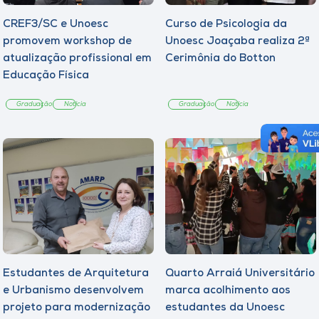
CREF3/SC e Unoesc
Curso de Psicologia da
promovem workshop de
Unoesc Joaçaba realiza 2ª
atualização profissional em
Cerimônia do Botton
Educação Física
Graduação
Notícia
Graduação
Notícia
Estudantes de Arquitetura
Quarto Arraiá Universitário
e Urbanismo desenvolvem
marca acolhimento aos
projeto para modernização
estudantes da Unoesc