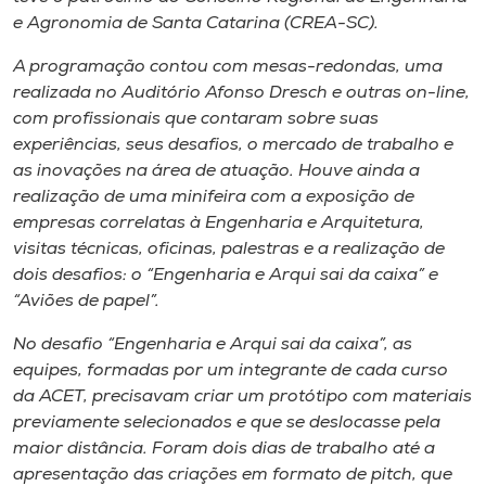
Museu
e Agronomia de Santa Catarina (CREA-SC).
A programação contou com mesas-redondas, uma
Unoesc
realizada no Auditório Afonso Dresch e outras on-line,
Store
com profissionais que contaram sobre suas
experiências, seus desafios, o mercado de trabalho e
as inovações na área de atuação. Houve ainda a
realização de uma minifeira com a exposição de
Selecione
empresas correlatas à Engenharia e Arquitetura,
o idioma
visitas técnicas, oficinas, palestras e a realização de
dois desafios: o “Engenharia e Arqui sai da caixa” e
“Aviões de papel”.
A+
No desafio “Engenharia e Arqui sai da caixa”, as
A-
equipes, formadas por um integrante de cada curso
da ACET, precisavam criar um protótipo com materiais
previamente selecionados e que se deslocasse pela
maior distância. Foram dois dias de trabalho até a
apresentação das criações em formato de pitch, que