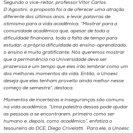
Museu
Segundo o vice-reitor, professor Vitor Carlos
D`Agostini, a proposta foi a de oferecer uma atração
diferente dos últimos anos, e levar palavras de
Unoesc
otimismo para a vida acadêmica. “Mostrar para a
Store
comunidade acadêmica que, apesar de toda a
dificuldade financeira, toda a falta de tempo para
estudar, a própria dificuldade do ensino-aprendizado,
o ensino é muito gratificante. Nós queremos mostrar
Selecione
que a permanência na Universidade deve ser
o idioma
prazerosa e um tempo que eles irão lembrar como um
dos melhores momentos da vida. Então, a Unoesc
deseja que eles tenham proveito ainda melhor nesse
A+
começo de semestre”, destaca.
A-
Momentos de incertezas e inseguranças são comuns
na vida acadêmica. “Uma palestra dessas pode ajudar
as pessoas a se encontrarem, primeiro como ser
humano e, depois, como acadêmico”, enfatiza o
tesoureiro do DCE, Diego Crivelatti. Para ele, a Unoesc