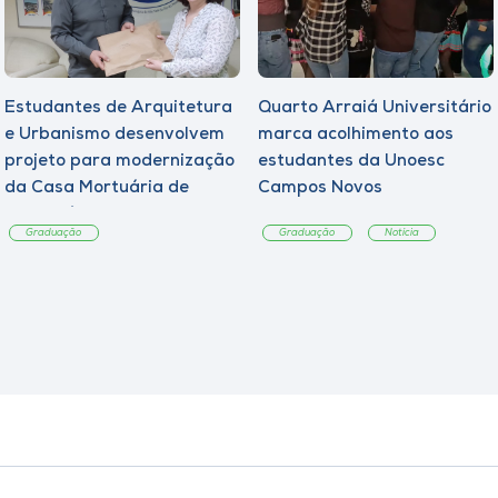
Estudantes de Arquitetura
Quarto Arraiá Universitário
e Urbanismo desenvolvem
marca acolhimento aos
projeto para modernização
estudantes da Unoesc
da Casa Mortuária de
Campos Novos
Tangará
Graduação
Graduação
Notícia