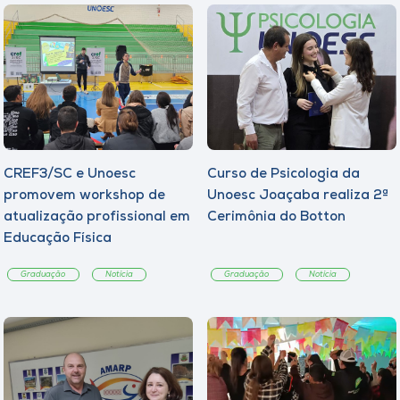
CREF3/SC e Unoesc
Curso de Psicologia da
promovem workshop de
Unoesc Joaçaba realiza 2ª
atualização profissional em
Cerimônia do Botton
Educação Física
Graduação
Notícia
Graduação
Notícia