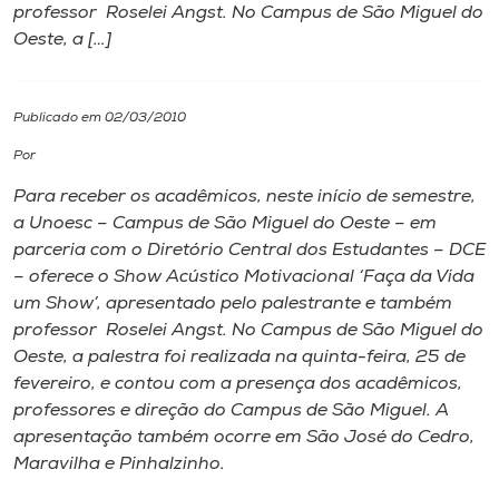
professor Roselei Angst. No Campus de São Miguel do
Oeste, a […]
I.nova
Diplomados
Publicado em 02/03/2010
Por
Cultura
Para receber os acadêmicos, neste início de semestre,
a Unoesc – Campus de São Miguel do Oeste – em
CPA
parceria com o Diretório Central dos Estudantes – DCE
– oferece o Show Acústico Motivacional ‘Faça da Vida
um Show’, apresentado pelo palestrante e também
Biblioteca
professor Roselei Angst. No Campus de São Miguel do
Oeste, a palestra foi realizada na quinta-feira, 25 de
Editora
fevereiro, e contou com a presença dos acadêmicos,
professores e direção do Campus de São Miguel. A
apresentação também ocorre em São José do Cedro,
Rádio
Maravilha e Pinhalzinho.