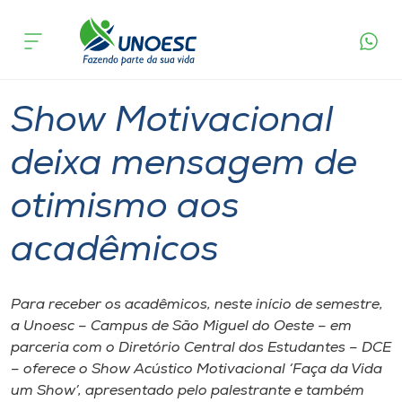
Página
O que
Show Motivacional deixa mensagem de
inicial
acontece
otimismo aos acadêmicos
Cursos
Graduação
São Miguel do Oeste
Onde estamos
Show Motivacional
Pesquisa
deixa mensagem de
otimismo aos
Atendimento ao Estudante
acadêmicos
Portal de Ensino
Para receber os acadêmicos, neste início de semestre,
A
a Unoesc – Campus de São Miguel do Oeste – em
Unoesc
parceria com o Diretório Central dos Estudantes – DCE
– oferece o Show Acústico Motivacional ‘Faça da Vida
Internacionalização
um Show’, apresentado pelo palestrante e também