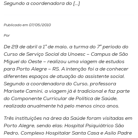
Segundo a coordenadora do […]
I.nova
Publicado em 07/05/2010
Diplomados
Por
De 29 de abril a 1° de maio, a turma do 7° período do
Cultura
Curso de Serviço Social da Unoesc – Campus de São
Miguel do Oeste – realizou uma viagem de estudos
CPA
para Porto Alegre – RS. A intenção foi a de conhecer
diferentes espaços de atuação do assistente social.
Segundo a coordenadora do Curso, professora
Biblioteca
Marisete Camini, a viagem já é tradicional e faz parte
do Componente Curricular de Política de Saúde,
Editora
realizada anualmente há pelo menos cinco anos.
Três instituições na área da Saúde foram visitadas em
Rádio
Porto Alegre, sendo elas: Hospital Psiquiátrico São
Pedro, Complexo Hospitalar Santa Casa e Asilo Padre