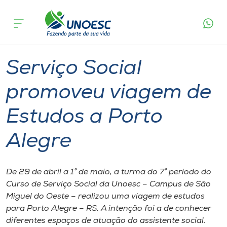
Página
O que
Serviço Social promoveu viagem de
inicial
acontece
Estudos a Porto Alegre
Cursos
Graduação
São Miguel do Oeste
Onde estamos
Serviço Social
Pesquisa
promoveu viagem de
Estudos a Porto
Atendimento ao Estudante
Alegre
Portal de Ensino
De 29 de abril a 1° de maio, a turma do 7° período do
A
Curso de Serviço Social da Unoesc – Campus de São
Unoesc
Miguel do Oeste – realizou uma viagem de estudos
para Porto Alegre – RS. A intenção foi a de conhecer
Internacionalização
diferentes espaços de atuação do assistente social.