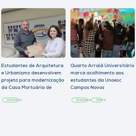
Estudantes de Arquitetura
Quarto Arraiá Universitário
e Urbanismo desenvolvem
marca acolhimento aos
projeto para modernização
estudantes da Unoesc
da Casa Mortuária de
Campos Novos
Tangará
Graduação
Graduação
Notícia