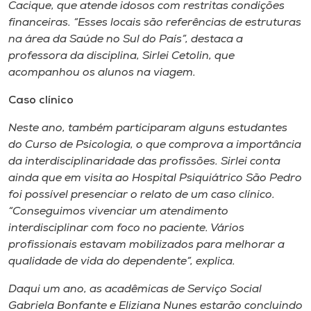
Museu
Cacique, que atende idosos com restritas condições
financeiras. “Esses locais são referências de estruturas
na área da Saúde no Sul do País”, destaca a
Unoesc
professora da disciplina, Sirlei Cetolin, que
Store
acompanhou os alunos na viagem.
Caso clínico
Neste ano, também participaram alguns estudantes
Selecione
o idioma
do Curso de Psicologia, o que comprova a importância
da interdisciplinaridade das profissões. Sirlei conta
ainda que em visita ao Hospital Psiquiátrico São Pedro
foi possível presenciar o relato de um caso clínico.
A+
“Conseguimos vivenciar um atendimento
A-
interdisciplinar com foco no paciente. Vários
profissionais estavam mobilizados para melhorar a
qualidade de vida do dependente”, explica.
Daqui um ano, as acadêmicas de Serviço Social
Gabriela Bonfante e Eliziana Nunes estarão concluindo