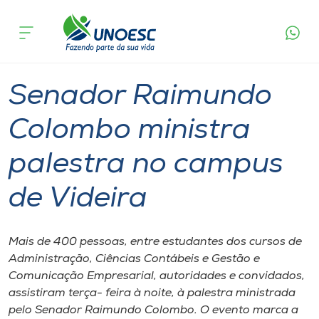
Página
O que
Senador Raimundo Colombo ministra
inicial
acontece
palestra no campus de Videira
Cursos
Graduação
Videira
Onde estamos
Senador Raimundo
Pesquisa
Colombo ministra
palestra no campus
Atendimento ao Estudante
de Videira
Portal de Ensino
Mais de 400 pessoas, entre estudantes dos cursos de
A
Administração, Ciências Contábeis e Gestão e
Unoesc
Comunicação Empresarial, autoridades e convidados,
assistiram terça- feira à noite, à palestra ministrada
Internacionalização
pelo Senador Raimundo Colombo. O evento marca a