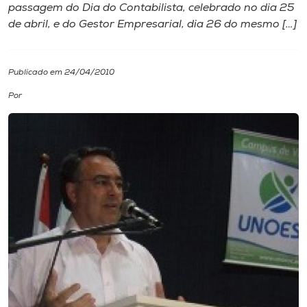
passagem do Dia do Contabilista, celebrado no dia 25
de abril, e do Gestor Empresarial, dia 26 do mesmo […]
I.nova
Diplomados
Publicado em 24/04/2010
Por
Cultura
CPA
Biblioteca
Editora
Rádio