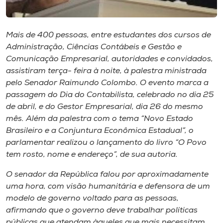
Museu
Unoesc
Mais de 400 pessoas, entre estudantes dos cursos de
Administração, Ciências Contábeis e Gestão e
Store
Comunicação Empresarial, autoridades e convidados,
assistiram terça- feira à noite, à palestra ministrada
pelo Senador Raimundo Colombo. O evento marca a
passagem do Dia do Contabilista, celebrado no dia 25
Selecione
o idioma
de abril, e do Gestor Empresarial, dia 26 do mesmo
mês. Além da palestra com o tema “Novo Estado
Brasileiro e a Conjuntura Econômica Estadual”, o
parlamentar realizou o lançamento do livro “O Povo
A+
tem rosto, nome e endereço”, de sua autoria.
A-
O senador da República falou por aproximadamente
uma hora, com visão humanitária e defensora de um
modelo de governo voltado para as pessoas,
afirmando que o governo deve trabalhar políticas
públicas que atendam àqueles que mais necessitam.