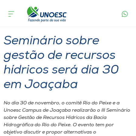
Página
O que
Seminário sobre gestão de recursos hídricos
inicial
acontece
será dia 30 em Joaçaba
Cursos
Graduação
Joaçaba
Onde estamos
Seminário sobre
Pesquisa
gestão de recursos
hídricos será dia 30
Atendimento ao Estudante
em Joaçaba
Portal de Ensino
No dia 30 de novembro, o comitê Rio do Peixe e a
A
Unoesc Campus de Joaçaba realizarão o III Seminário
Unoesc
sobre Gestão de Recursos Hídricos da Bacia
Hidrográfica do Rio do Peixe. O evento tem por
Internacionalização
objetivo discutir e propor alternativas o