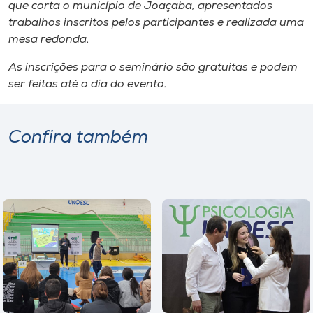
Museu
que corta o município de Joaçaba, apresentados
trabalhos inscritos pelos participantes e realizada uma
mesa redonda.
Unoesc
Store
As inscrições para o seminário são gratuitas e podem
ser feitas até o dia do evento.
Selecione
Confira também
o idioma
A+
A-