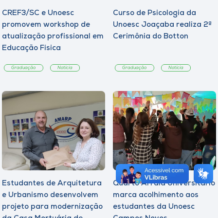
CREF3/SC e Unoesc
Curso de Psicologia da
promovem workshop de
Unoesc Joaçaba realiza 2ª
atualização profissional em
Cerimônia do Botton
Educação Física
Graduação
Notícia
Graduação
Notícia
Estudantes de Arquitetura
Quarto Arraiá Universitário
e Urbanismo desenvolvem
marca acolhimento aos
projeto para modernização
estudantes da Unoesc