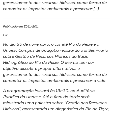
gerenciamento dos recursos hídricos, como forma de
combater os impactos ambientais e preservar […]
I.nova
Diplomados
Publicado em 17/11/2011
Por
Cultura
No dia 30 de novembro, o comitê Rio do Peixe e a
Unoesc Campus de Joaçaba realizarão o III Seminário
CPA
sobre Gestão de Recursos Hídricos da Bacia
Hidrográfica do Rio do Peixe. O evento tem por
objetivo discutir e propor alternativas o
Biblioteca
gerenciamento dos recursos hídricos, como forma de
combater os impactos ambientais e preservar a vida.
Editora
A programação iniciará às 13h30, no Auditório
Jurídico da Unoesc. Até o final da tarde será
Rádio
ministrada uma palestra sobre “Gestão dos Recursos
Hídricos”, apresentado um diagnóstico do Rio do Tigre,