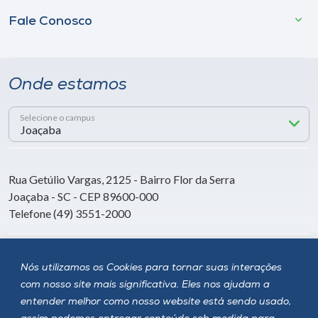
Fale Conosco
Onde estamos
Selecione o campus
Rua Getúlio Vargas, 2125 - Bairro Flor da Serra
Joaçaba - SC - CEP 89600-000
Telefone (49) 3551-2000
Siga a Unoesc
Nós utilizamos os Cookies para tornar suas interações
com nosso site mais significativa. Eles nos ajudam a
entender melhor como nosso website está sendo usado,