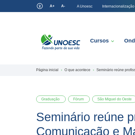
A+
A-
A Unoesc
Internacionalização
Cursos
Ond
Página inicial
O que acontece
Seminário reúne profis
Graduação
Fórum
São Miguel do Oeste
Seminário reúne pr
Comunicação e Ma