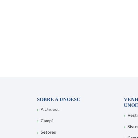
SOBRE A UNOESC
VENH
UNOE
A Unoesc
Vesti
Campi
Sist
Setores
Como