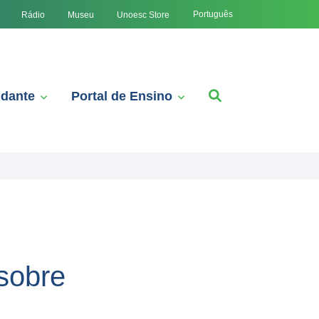
Português
Rádio
Museu
Unoesc Store
udante
Portal de Ensino
 sobre