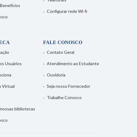
 Benefícios
Configurar rede Wi-fi
osco
TECA
FALE CONOSCO
tação
Contato Geral
os Usuários
Atendimento ao Estudante
nciona
Ouvidoria
a Virtual
Seja nosso Fornecedor
Trabalhe Conosco
nossas bibliotecas
osco