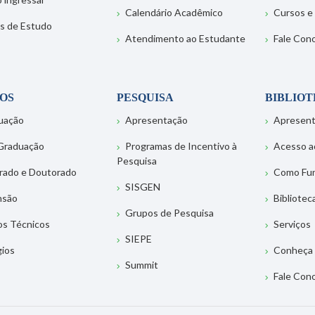
Calendário Acadêmico
Cursos e
s de Estudo
Atendimento ao Estudante
Fale Con
OS
PESQUISA
BIBLIO
uação
Apresentação
Apresen
Graduação
Programas de Incentivo à
Acesso a
Pesquisa
rado e Doutorado
Como Fu
SISGEN
nsão
Bibliotec
Grupos de Pesquisa
os Técnicos
Serviços
SIEPE
gios
Conheça 
Summit
Fale Con